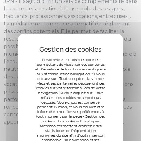
JPN - Il s’agit d’offrir un service complémentaire dans
le cadre de la relation à l’ensemble des usagers :
habitants, professionnels, associations, entreprises…
La médiation est un mode alternatif de règlement
des conflits potentiels. Elle permet de faciliter la
résolution des litiges et d’éviter, dans la mesure du
possible, le recours judiciaire. Le médiateur
municipal devient ainsi un interlocuteur disponible à
Le site Metz.fr utilise des cookies
l’écoute en toute confidentialité, équité et
permettant de visualiser des contenus
neutralité, un facilitateur ayant accès à l’ensemble
et d'améliorer le fonctionnement grâce
aux statistiques de navigation. Si vous
des acteurs municipaux, un tiers ayant pour
cliquez sur -Tout accepter-, la ville de
Metz et ses partenaires déposeront ces
vocation d’expliquer les décisions et les orientations
cookies sur votre terminal lors de votre
prises et à décortiquer le langage administratifs
navigation. Si vous cliquez sur -Tout
refuser-, ces cookies ne seront pas
parfois abscons. En fonction des problématiques
déposés. Votre choix est conservé
rencontrées il sera possible de voir avec les services
pendant 13 mois, et vous pouvez être
informé et modifier vos préférences à
concernés si des améliorations pourraient être
tout moment sur la page -Gestion des
cookies-. Les cookies déposés par
apportées dans les services rendus aux usagers.
Matomo permettent d'obtenir des
statistiques de fréquentation
anonymes du site afin d'optimiser son
ergonomie , sa navigation et ses