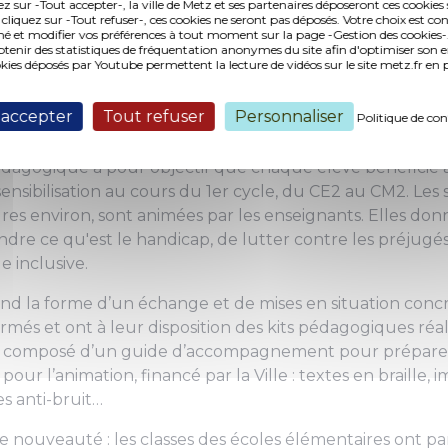
ez sur -Tout accepter-, la ville de Metz et ses partenaires déposeront ces cookies 
 cliquez sur -Tout refuser-, ces cookies ne seront pas déposés. Votre choix est co
é et modifier vos préférences à tout moment sur la page -Gestion des cookies-.
nir des statistiques de fréquentation anonymes du site afin d'optimiser son 
e de récompense des élèves
okies déposés par Youtube permettent la lecture de vidéos sur le site metz.fr e
 semaine de sensibilisation au handicap, les 33 écoles 
 accepter
Tout refuser
Personnaliser
Politique de con
cipé à des ateliers de sensibilisation du 2 au 6 décemb
agogique a pour objectif que chaque élève bénéficie a
sensibilisation au cours du 1er cycle, du CE2 au CM2. Les
s environ, sont animées par les enseignants. Elles don
re ce qu'est le handicap, de lutter contre les préjugés
e inclusive.
d la forme d’un échange et de mises en situation concr
rmés et ont à leur disposition des kits pédagogiques réal
est composé d’un guide d’accompagnement pour préparer
 pour l’animation, financé par la Ville : textes en braille, 
s anti-bruit…
 nouveauté : les classes des écoles élémentaires ont par