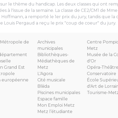
 sur le thème du handicap. Les deux classes qui ont rem
s à l'issue de la semaine. La classe de CE2/CM1 de Mme
 Hoffmann, a remporté le 1er prix du jury, tandis que la 
e Louis Pergaud a reçu le prix "coup de coeur" du jury.
Métropole de
Archives
Centre Pompi
municipales
Metz
département
Bibliothèques-
Musée de la C
selle
Médiathèques de
d'Or
n Grand Est
Metz
Opéra-Théâtr
tropole
L'Agora
Conservatoire
n européenne
Cité musicale
École Supérie
Bliiida
d'Art de Lorrai
Piscines municipales
Tourisme-Met
Espace famille
Mon Emploi Metz
Metz l’étudiante