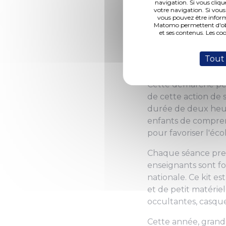
navigation. Si vous cliqu
votre navigation. Si vous
vous pouvez être inform
Matomo permettent d'obte
(Photo 1 de 3) Cérémoni
et ses contenus. Les co
À l'occasion de la
Tout
messines ont parti
Cette démarche péd
de cette action de 
durée de deux heure
enfants de comprend
pour favoriser l'écol
Chaque séance pren
enseignants sont fo
nationale. Ce kit 
et de petit matériel
occultantes, casque
Cette année, grande