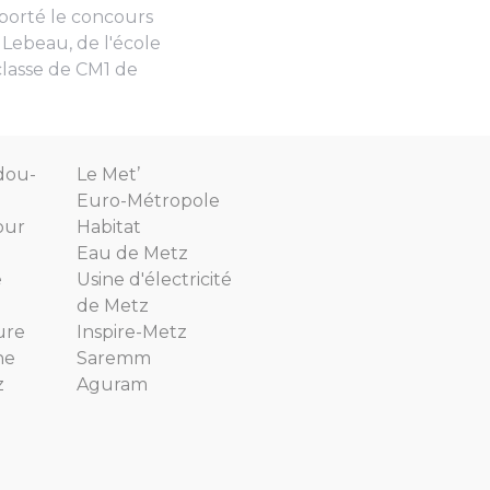
porté le concours
 Lebeau, de l'école
classe de CM1 de
dou-
Le Met’
Euro-Métropole
our
Habitat
Eau de Metz
e
Usine d'électricité
de Metz
ure
Inspire-Metz
ne
Saremm
z
Aguram