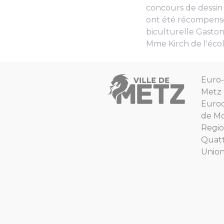
concours de dessin
ont été récompensée
biculturelle Gaston
Mme Kirch de l'écol
Euro-
Metz
Euro
de Mo
Regio
Quat
Unio