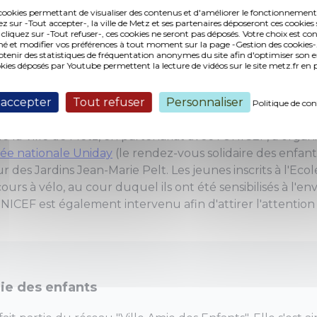
es cookies permettant de visualiser des contenus et d'améliorer le fonctionnement
ez sur -Tout accepter-, la ville de Metz et ses partenaires déposeront ces cookies 
 cliquez sur -Tout refuser-, ces cookies ne seront pas déposés. Votre choix est co
é et modifier vos préférences à tout moment sur la page -Gestion des cookies-.
nir des statistiques de fréquentation anonymes du site afin d'optimiser son 
okies déposés par Youtube permettent la lecture de vidéos sur le site metz.fr e
 accepter
Tout refuser
Personnaliser
Politique de con
e la Ville de Metz, en partenariat avec l’UNICEF, a organi
née nationale Uniday
(le rendez-vous solidaire des enfant
es Jardins Jean-Marie Pelt. Les jeunes inscrits à l'Ecol
rs à vélo, au cour duquel ils ont été sensibilisés à l'e
NICEF est également intervenu afin d'attirer l'attention
mie des enfants