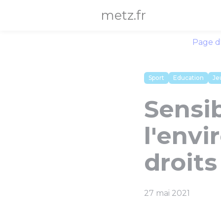
Panneau de gestion des cookies
metz.fr
Page d
Sport
Education
Je
Sensib
l'envi
droits
27 mai 2021