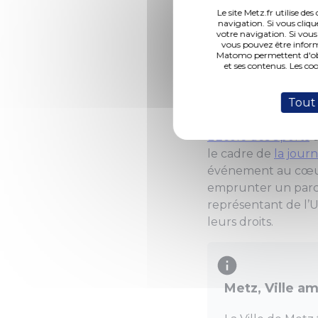
Le site Metz.fr utilise d
navigation. Si vous cliqu
votre navigation. Si vous
vous pouvez être inform
Matomo permettent d'obte
et ses contenus. Les co
Tout
(Photo 1 de 4)
L’Ecole des Sports
d
le cadre de
la jour
événement au cœur d
emprunter un parcou
représentant de l’U
leurs droits.
Metz, Ville a