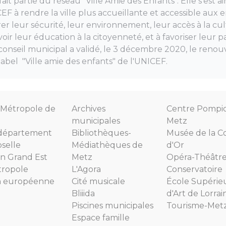
fait partie du réseau "Ville Amie des Enfants". Elle s'est 
EF à rendre la ville plus accueillante et accessible aux 
rer leur sécurité, leur environnement, leur accès à la cu
voir leur éducation à la citoyenneté, et à favoriser leur pa
Le conseil municipal a validé, le 3 décembre 2020, le reno
abel "Ville amie des enfants" de l'UNICEF.
Métropole de
Archives
Centre Pompi
municipales
Metz
département
Bibliothèques-
Musée de la C
selle
Médiathèques de
d'Or
n Grand Est
Metz
Opéra-Théâtr
tropole
L'Agora
Conservatoire
n européenne
Cité musicale
École Supérie
Bliiida
d'Art de Lorrai
Piscines municipales
Tourisme-Met
Espace famille