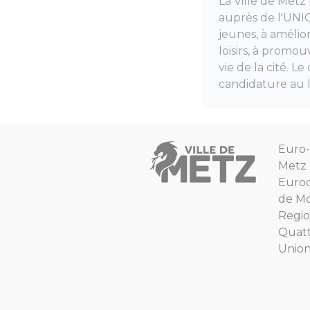
La Ville de Metz 
auprès de l'UNIC
jeunes, à amélio
loisirs, à promou
vie de la cité. 
candidature au l
Euro-
Metz
Euro
de Mo
Regio
Quat
Unio