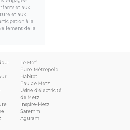
ainsi engagée
enfants et aux
lture et aux
rticipation à la
uvellement de la
dou-
Le Met’
Euro-Métropole
our
Habitat
Eau de Metz
e
Usine d'électricité
de Metz
ure
Inspire-Metz
ne
Saremm
z
Aguram