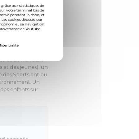
 grâce aux statistiques de
sur votre terminal lors de
nservé pendant 13 mois, et
 Les cookies déposés par
ergonomie , sa navigation
n provenance de Youtube.
(Photo 2 de 4)
fidentialité
sé ce 26 mai, dans
s et des jeunes), un
e des Sports ont pu
nvironnement. Un
 des enfants sur