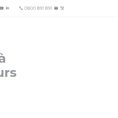
0800 891 891
à
urs