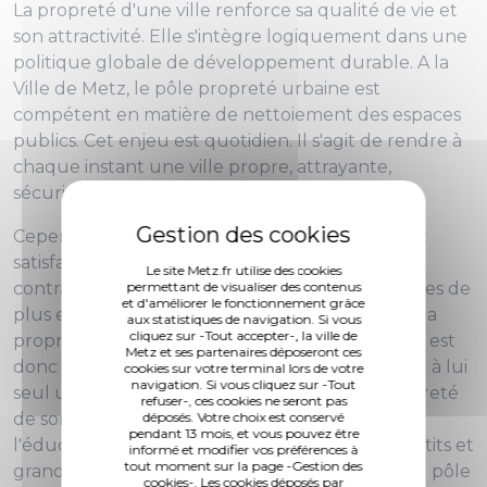
La propreté d'une ville renforce sa qualité de vie et
son attractivité. Elle s'intègre logiquement dans une
politique globale de développement durable. A la
Ville de Metz, le pôle propreté urbaine est
compétent en matière de nettoiement des espaces
publics. Cet enjeu est quotidien. Il s'agit de rendre à
chaque instant une ville propre, attrayante,
sécurisante et sereine.
Cependant, Metz doit répondre à un paradoxe :
satisfaire une exigence accrue des citoyens en
Le site Metz.fr utilise des cookies
permettant de visualiser des contenus
contradiction avec des comportements inciviques de
et d'améliorer le fonctionnement grâce
plus en plus fréquents. Le maillon essentiel de la
aux statistiques de navigation. Si vous
cliquez sur -Tout accepter-, la ville de
propreté et de la gestion maîtrisée des déchets est
Metz et ses partenaires déposeront ces
donc l'usager qui, par son geste civique, détient à lui
cookies sur votre terminal lors de votre
navigation. Si vous cliquez sur -Tout
seul une grande responsabilité quant à la propreté
refuser-, ces cookies ne seront pas
déposés. Votre choix est conservé
de son environnement. Ainsi, l'information,
pendant 13 mois, et vous pouvez être
l'éducation et la sensibilisation des habitants, petits et
informé et modifier vos préférences à
tout moment sur la page -Gestion des
grands, sont des moyens d'action récurrents du pôle
cookies-. Les cookies déposés par