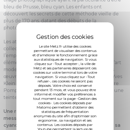
bleu de Prusse, bleu cyan. Les enfants ont
découvert les secrets de cette méthode vieille de
plus de 170 ans, datant des débuts de la
photographie.
Les ateliers ont été menés par les membres du
Le site Metz.fr utilise des cookies
collectif autour des thématiques que sont
permettant de visualiser des contenus
l’empreinte, la matière, le plein et le vide, les
et d'améliorer le fonctionnement grâce
aux statistiques de navigation. Si vous
éléments naturels, la couleur, le trucage dans l’art
cliquez sur -Tout accepter-, la ville de
Metz et ses partenaires déposeront ces
moderne et contemporain, le Japon à partir des
cookies sur votre terminal lors de votre
œuvres de l’exposition « Le ciel comme atelier. Yves
navigation. Si vous cliquez sur -Tout
refuser-, ces cookies ne seront pas
Klein et ses contemporains » présentée au Centre
déposés. Votre choix est conservé
Pompidou-Metz. Cet artiste s’est concentré sur une
pendant 13 mois, et vous pouvez être
informé et modifier vos préférences à
teinte, le bleu celle qui fit son succès.
tout moment sur la page -Gestion des
cookies-. Les cookies déposés par
Matomo permettent d'obtenir des
Une rencontre a été organisée avec l’artiste
statistiques de fréquentation
anonymes du site afin d'optimiser son
messine Lucie Linder qui utilise le procédé
ergonomie , sa navigation et ses
cyanotype comme support artistique. Lors de sa
contenus. Les cookies déposés par
Youtube permettent la lecture de