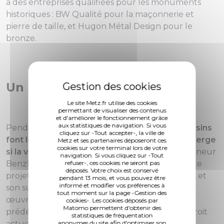
à des entreprises qualifiées pour les monuments
historiques : BW Qualité pour la maçonnerie et
pierre de taille, et Hugon Métal Design pour le
bronze.
Un peu d'histoire
Le site Metz.fr utilise des cookies
permettant de visualiser des contenus
et d'améliorer le fonctionnement grâce
aux statistiques de navigation. Si vous
Pendant la Première Guerre mondiale,
les Messins
cliquez sur -Tout accepter-, la ville de
font le vœu d'élever une colonne à la sainte Vierge
Metz et ses partenaires déposeront ces
cookies sur votre terminal lors de votre
si la ville sort indemne du conflit
. C'est Monseigneur
navigation. Si vous cliquez sur -Tout
refuser-, ces cookies ne seront pas
Benzler, évêque de Metz, qui est à l'origine de ce
déposés. Votre choix est conservé
projet. Il est expulsé par les autorités françaises, et
pendant 13 mois, et vous pouvez être
informé et modifier vos préférences à
son successeur Monseigneur Pelt met tout en
tout moment sur la page -Gestion des
œuvre pour réaliser la promesse tenue par son
cookies-. Les cookies déposés par
Matomo permettent d'obtenir des
prédécesseur. Avant d'ériger la colonne à l'endroit
statistiques de fréquentation
anonymes du site afin d'optimiser son
actuel, la place Saint-Martin et le Mont Saint-