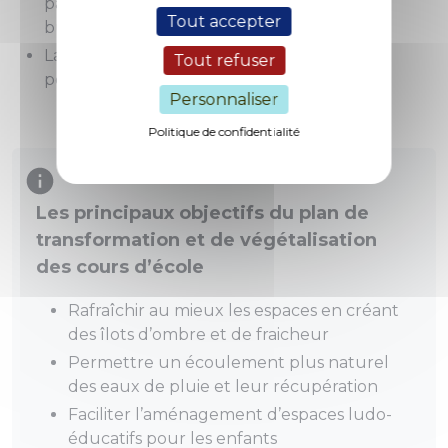
parcours de fleurs (avec graines vivaces et
Tout accepter
bulbes)
La réalisation de pancartes franco-allemand
Tout refuser
pour expliquer le parcours
Personnaliser
Politique de confidentialité
Les principaux objectifs du plan de
transformation et de végétalisation
des cours d’école
Rafraîchir au mieux les espaces en créant
des îlots d’ombre et de fraicheur
Permettre un écoulement plus naturel
des eaux de pluie et leur récupération
Faciliter l’aménagement d’espaces ludo-
éducatifs pour les enfants