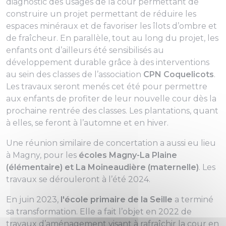
diagnostic des usages de la cour permettant de
construire un projet permettant de réduire les
espaces minéraux et de favoriser les îlots d’ombre et
de fraîcheur. En parallèle, tout au long du projet, les
enfants ont d’ailleurs été sensibilisés au
développement durable grâce à des interventions
au sein des classes de l’association
CPN Coquelicots
.
Les travaux seront menés cet été pour permettre
aux enfants de profiter de leur nouvelle cour dès la
prochaine rentrée des classes. Les plantations, quant
à elles, se feront à l’automne et en hiver.
Une réunion similaire de concertation a aussi eu lieu
à Magny, pour les
écoles Magny-La Plaine
(élémentaire) et La Moineaudière (maternelle)
. Les
travaux se dérouleront à l’été 2024.
En juin 2023,
l'école primaire de la Seille
a terminé
sa transformation. Elle a fait l’objet en 2022 de
travaux d’aménagement visant à rafraîchir la cour en