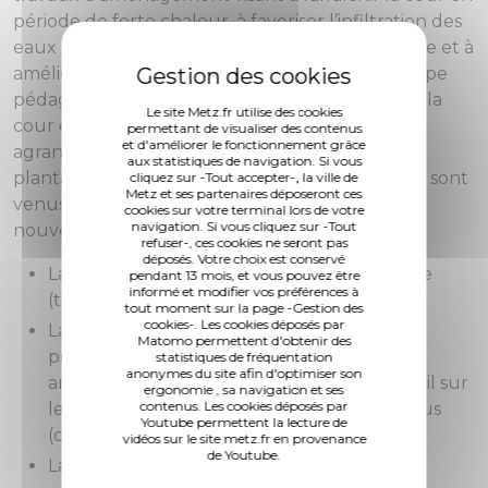
période de forte chaleur, à favoriser l’infiltration des
eaux de pluie, à développer la biodiversité locale et à
améliorer le cadre de vie des élèves et de l’équipe
pédagogique (déminéralisation d’une partie de la
Le site Metz.fr utilise des cookies
cour et installation de pavés joints gazon,
permettant de visualiser des contenus
et d'améliorer le fonctionnement grâce
agrandissement des espaces de pleine terre,
aux statistiques de navigation. Si vous
plantation de nouveaux arbres, etc.). Les élèves sont
cliquez sur -Tout accepter-, la ville de
Metz et ses partenaires déposeront ces
venus aménager les espaces verts existants et
cookies sur votre terminal lors de votre
navigation. Si vous cliquez sur -Tout
nouvellement créés par :
refuser-, ces cookies ne seront pas
déposés. Votre choix est conservé
La réhabilitation du parcours coin de nature
pendant 13 mois, et vous pouvez être
informé et modifier vos préférences à
(très utilisé par les élèves), rondins fendus…
tout moment sur la page -Gestion des
cookies-. Les cookies déposés par
La réhabilitation des 8 carrés de jardins
Matomo permettent d'obtenir des
pédagogiques : replanter des légumes et
statistiques de fréquentation
anonymes du site afin d'optimiser son
aromates (sensorielle), carré de fleurs (travail sur
ergonomie , sa navigation et ses
contenus. Les cookies déposés par
les graines, bulbes, semis), parcours pieds nus
Youtube permettent la lecture de
(carré pieds nus)
vidéos sur le site metz.fr en provenance
de Youtube.
La plantation de haies d'arbres fruitiers et