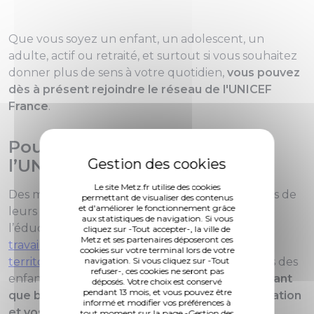
Que vous soyez un enfant, un adolescent, un
adulte, actif ou retraité, et surtout si vous souhaitez
donner plus de sens à votre quotidien,
vous pouvez
dès à présent rejoindre le réseau de l'UNICEF
France
.
Pourquoi devenir bénévole à
l’UNICEF France ?
Le site Metz.fr utilise des cookies
Des millions d’enfants dans le monde sont privés de
permettant de visualiser des contenus
et d'améliorer le fonctionnement grâce
leurs droits fondamentaux tels que l’accès à
aux statistiques de navigation. Si vous
l’éducation, la protection ou la santé.
L’UNICEF
cliquez sur -Tout accepter-, la ville de
Metz et ses partenaires déposeront ces
travaille sans relâche dans plus de 190 pays et
cookies sur votre terminal lors de votre
territoires
pour protéger et faire valoir les droits des
navigation. Si vous cliquez sur -Tout
refuser-, ces cookies ne seront pas
enfants, en particulier les plus vulnérables.
En tant
déposés. Votre choix est conservé
pendant 13 mois, et vous pouvez être
que bénévole, votre disponibilité, votre motivation
informé et modifier vos préférences à
et vos compétences sont précieuses pour
tout moment sur la page -Gestion des