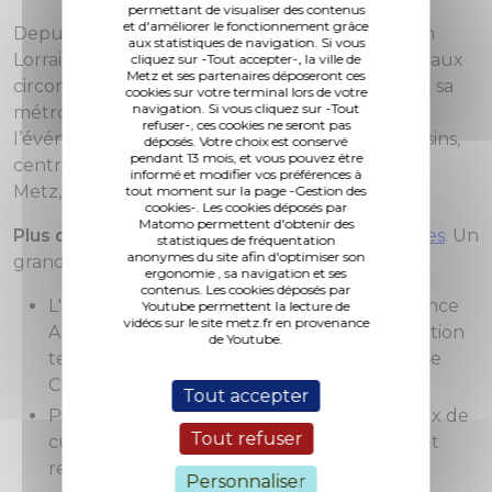
permettant de visualiser des contenus
et d'améliorer le fonctionnement grâce
Depuis 14 ans, l’association Parcours d’artistes en
aux statistiques de navigation. Si vous
Lorraine organise cet événement en l’adaptant aux
cliquez sur -Tout accepter-, la ville de
Metz et ses partenaires déposeront ces
circonstances et au développement de Metz et sa
cookies sur votre terminal lors de votre
navigation. Si vous cliquez sur -Tout
métropole. Privilégiant les ateliers d’artistes,
refuser-, ces cookies ne seront pas
l’événement regroupe aussi des galeries, magasins,
déposés. Votre choix est conservé
pendant 13 mois, et vous pouvez être
centres d’arts, et, grâce au soutien de la ville de
informé et modifier vos préférences à
Metz, des lieux patrimoniaux.
tout moment sur la page -Gestion des
cookies-. Les cookies déposés par
Matomo permettent d'obtenir des
Plus de 30 lieux
font partie de
Parcours d'artistes
. Un
statistiques de fréquentation
anonymes du site afin d'optimiser son
grand nombre d'ateliers sont ouverts au public.
ergonomie , sa navigation et ses
contenus. Les cookies déposés par
L' église des Trinitaires accueillera en résidence
Youtube permettent la lecture de
vidéos sur le site metz.fr en provenance
Aurélien Finance qui proposera une installation
de Youtube.
textile en lien avec la restitution d’une classe
CHAAP du Collège Rabelais du Sablon.
Tout accepter
Participation des lieux patrimoniaux, de lieux de
Tout refuser
culte sacralisés et désacralisés , de galeries et
retour de La Vitrine Ephémère.
Personnaliser