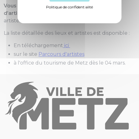
Vous pourrez découvrir ainsi une centaine
Politique de confidentialité
d’artistes
au total car chaque atelier invite des
artistes.
La liste détaillée des lieux et artistes est disponible :
En téléchargement
ici
sur le site
Parcours d'artistes
à l'office du tourisme de Metz dès le 04 mars.