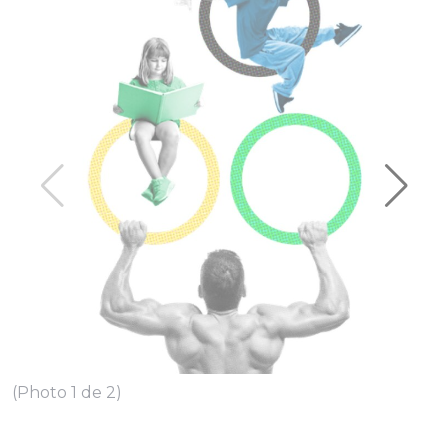
(Photo 1 de 2)
(