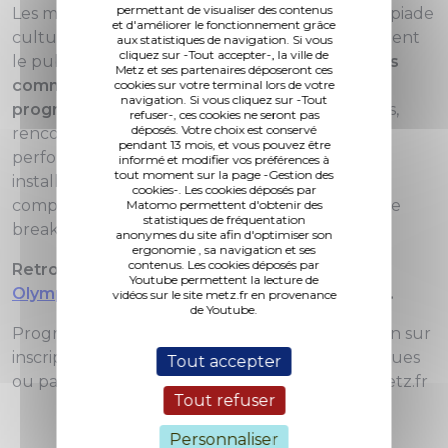
permettant de visualiser des contenus
Les médiathèques de Metz se joignent à l'Olympiade
et d'améliorer le fonctionnement grâce
culturelle nationale du 29 mai au 15 juin et invitent
aux statistiques de navigation. Si vous
cliquez sur -Tout accepter-, la ville de
le public à
l'exploration des liens et des valeurs
Metz et ses partenaires déposeront ces
communes entre arts et sports à travers une
cookies sur votre terminal lors de votre
navigation. Si vous cliquez sur -Tout
programmation festive et inclusive
: spectacles,
refuser-, ces cookies ne seront pas
déposés. Votre choix est conservé
rencontre d'auteur, ateliers, animations,
pendant 13 mois, et vous pouvez être
performance de kenjutsu et de danse butô,
informé et modifier vos préférences à
tout moment sur la page -Gestion des
installation de papier augmentée participative,
cookies-. Les cookies déposés par
compétition e-sport, initiation et performance de
Matomo permettent d'obtenir des
statistiques de fréquentation
breaking…
anonymes du site afin d'optimiser son
ergonomie , sa navigation et ses
contenus. Les cookies déposés par
Retrouvez
toute la programmation de cette
Youtube permettent la lecture de
Olympiade culturelle sur le site web des BMM
.
vidéos sur le site metz.fr en provenance
de Youtube.
Programme gratuit et entrée libre, sauf mention sur
inscription (places limitées) dans nos médiathèques
Tout accepter
ou par courriel à servicesauxpublics@mairie-metz.fr
Tout refuser
Personnaliser