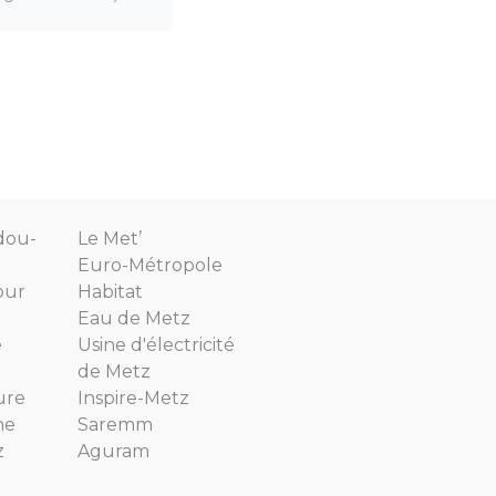
dou-
Le Met’
Euro-Métropole
our
Habitat
Eau de Metz
e
Usine d'électricité
de Metz
ure
Inspire-Metz
ne
Saremm
z
Aguram