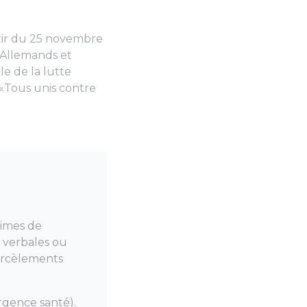
rtir du 25 novembre
s Allemands et
le de la lutte
«Tous unis contre
times de
s, verbales ou
harcèlements
urgence santé).