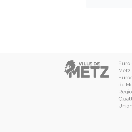
Euro-
Metz
Euro
de Mo
Regio
Quat
Unio