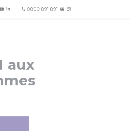
0800 891 891
N aux
emmes