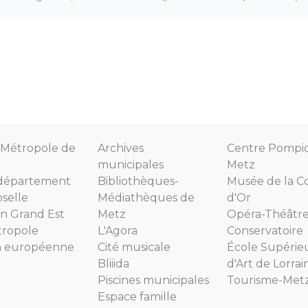
Métropole de
Archives
Centre Pompi
municipales
Metz
département
Bibliothèques-
Musée de la C
selle
Médiathèques de
d'Or
n Grand Est
Metz
Opéra-Théâtr
tropole
L'Agora
Conservatoire
n européenne
Cité musicale
École Supérie
Bliiida
d'Art de Lorrai
Piscines municipales
Tourisme-Met
Espace famille