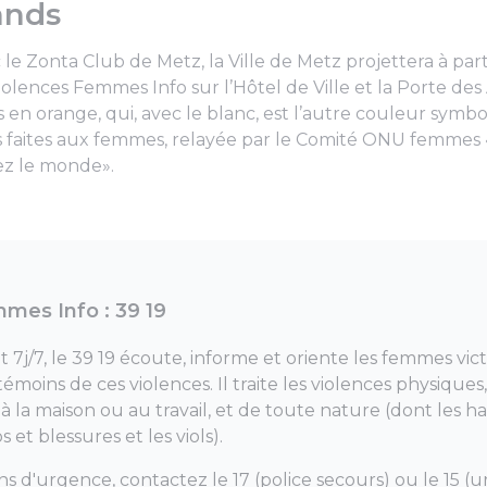
ands
 le Zonta Club de Metz, la Ville de Metz projettera à pa
iolences Femmes Info sur l’Hôtel de Ville et la Porte de
s en orange, qui, avec le blanc, est l’autre couleur symbo
es faites aux femmes, relayée par le Comité ONU femmes 
ez le monde».
mes Info : 39 19
 7j/7, le 39 19 écoute, informe et oriente les femmes vic
 témoins de ces violences. Il traite les violences physique
à la maison ou au travail, et de toute nature (dont les 
 et blessures et les viols).
ons d'urgence, contactez le 17 (police secours) ou le 15 (