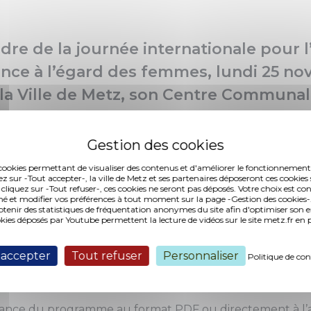
dre de la journée internationale pour l
lence à l’égard des femmes, lundi 25 n
 la Ville de Metz, son Centre Communal
t l'Eurométropole de Metz, en collabora
ons partenaires, proposent un progra
nts et d’actions pour faire de cette j
es cookies permettant de visualiser des contenus et d'améliorer le fonctionnement
ez sur -Tout accepter-, la ville de Metz et ses partenaires déposeront ces cookies 
rt de mobilisations.
 cliquez sur -Tout refuser-, ces cookies ne seront pas déposés. Votre choix est co
é et modifier vos préférences à tout moment sur la page -Gestion des cookies-.
nir des statistiques de fréquentation anonymes du site afin d'optimiser son 
okies déposés par Youtube permettent la lecture de vidéos sur le site metz.fr e
 accepter
Tout refuser
Personnaliser
Politique de con
ramme
sance du
programme au format PDF
ou directement
à l