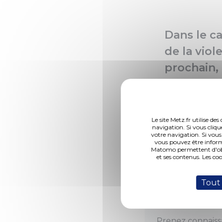
Dans le ca
de la vio
prochain,
Sociale e
associati
d’évèneme
Le site Metz.fr utilise d
navigation. Si vous cliqu
moment fo
votre navigation. Si vous
vous pouvez être inform
Matomo permettent d'obte
et ses contenus. Les co
Tout
Tout le prog
Prenez connais