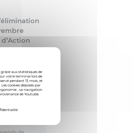
’élimination
ovembre
 d’Action
tion avec les
mme
ournée un
 grâce aux statistiques de
sur votre terminal lors de
nservé pendant 13 mois, et
 Les cookies déposés par
ergonomie , sa navigation
n provenance de Youtube.
fidentialité
’agenda de