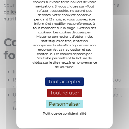
cookies sur votre terminal lors de votre
pour soutenir la cause des enfants et contribuer à
navigation. Si vous cliquez sur -Tout
refuser-, ces cookies ne seront pas
collecter des fonds pour les programmes de
déposés. Votre choix est conservé
nutrition
de l’UNICEF.
pendant 13 mois, et vous pouvez être
informé et modifier vos préférences à
tout moment sur la page -Gestion des
cookies-. Les cookies déposés par
Matomo permettent d'obtenir des
Comment ça
statistiques de fréquentation
anonymes du site afin d'optimiser son
ergonomie , sa navigation et ses
fonctionne ?
contenus. Les cookies déposés par
Youtube permettent la lecture de
vidéos sur le site metz.fr en provenance
de Youtube.
Inscrivez-vous depuis la billetterie ;
Réalisez 10 km en une seule fois, en courant ou
Tout accepter
en marchant, depuis n’importe quel endroit ;
Tout refuser
Un classement général et par genre sera établi,
avec des lots à gagner pour les 3 premiers
Personnaliser
hommes et les 3 premières femmes.
Politique de confidentialité