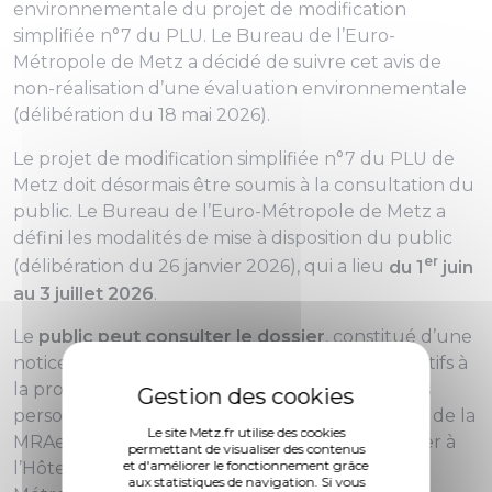
environnementale du projet de modification
simplifiée n°7 du PLU. Le Bureau de l’Euro-
Métropole de Metz a décidé de suivre cet avis de
non-réalisation d’une évaluation environnementale
(délibération du 18 mai 2026).
Le projet de modification simplifiée n°7 du PLU de
Metz doit désormais être soumis à la consultation du
public. Le Bureau de l’Euro-Métropole de Metz a
défini les modalités de mise à disposition du public
er
(délibération du 26 janvier 2026), qui a lieu
du 1
juin
au 3 juillet 2026
.
Le
public peut consulter le dossier
, constitué d’une
notice explicative, des actes d'administratifs relatifs à
la procédure (arrêté, délibérations), de l’avis des
personnes publiques associées et de la décision de la
Le site Metz.fr utilise des cookies
MRAe. Ce dossier est disponible en version papier à
permettant de visualiser des contenus
et d'améliorer le fonctionnement grâce
l’Hôtel de Ville de Metz et à la Maison de la
aux statistiques de navigation. Si vous