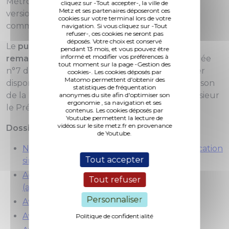
Métropole. Il peut également être consulté en
cliquez sur -Tout accepter-, la ville de
Metz et ses partenaires déposeront ces
version dématérialisée sur le site internet de la
cookies sur votre terminal lors de votre
commune et sur cette page (ci-dessous).
navigation. Si vous cliquez sur -Tout
refuser-, ces cookies ne seront pas
déposés. Votre choix est conservé
Le
public
peut consigner ses observations et
pendant 13 mois, et vous pouvez être
informé et modifier vos préférences à
remarques
sur le projet de modification simplifiée
tout moment sur la page -Gestion des
n°7 du PLU de Metz sur l’un des registres papier
cookies-. Les cookies déposés par
Matomo permettent d'obtenir des
disponibles à l’Hôtel de Ville de Metz ou à la Maison
statistiques de fréquentation
de la Métropole, ou adresser un courrier à Monsieur
anonymes du site afin d'optimiser son
ergonomie , sa navigation et ses
le Président de l’Euro-Métropole de Metz.
contenus. Les cookies déposés par
Youtube permettent la lecture de
vidéos sur le site metz.fr en provenance
Dossier mis à la disposition du public :
de Youtube.
Notice de présentation du projet de modification
Tout accepter
simplifiée n°7 du PLU de Metz
Actes d'administratifs relatifs à la procédure
Tout refuser
(arrêté, délibérations)
Personnaliser
Avis des personnes publiques associées
Avis de la MRAe
Politique de confidentialité