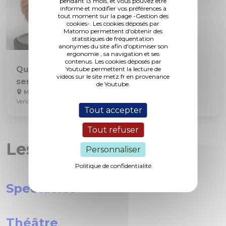
pendant 13 mois, et vous pouvez être
informé et modifier vos préférences à
tout moment sur la page -Gestion des
cookies-. Les cookies déposés par
Matomo permettent d'obtenir des
statistiques de fréquentation
anonymes du site afin d'optimiser son
ergonomie , sa navigation et ses
contenus. Les cookies déposés par
Qu'est-ce que c'est que ce truc (version
Youtube permettent la lecture de
vidéos sur le site metz.fr en provenance
sensorielle)
de Youtube.
Musée de La Cour d'Or
Vendredi 7 août à 14h30
Tout accepter
Tout refuser
Les rendez-vous
Personnaliser
Politique de confidentialité
Spectacles
Théâtre