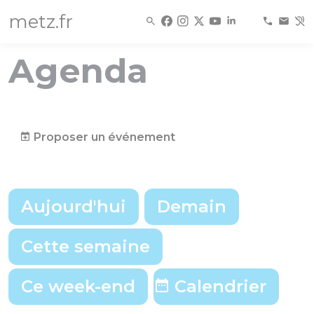
Panneau de gestion des cookies
metz.fr
Agenda
Proposer un événement
Aujourd'hui
Demain
Cette semaine
Choix d'une date précise
Voir les év
Ce week-end
Calendrier