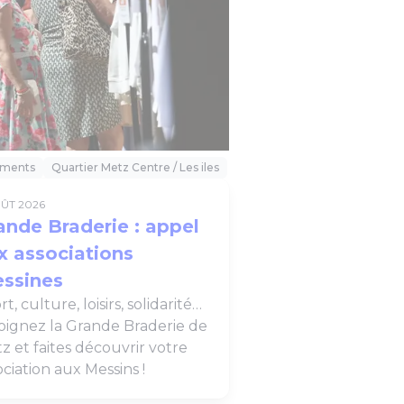
ments
Quartier Metz Centre / Les iles
OÛT 2026
ande Braderie : appel
x associations
ssines
t, culture, loisirs, solidarité…
oignez la Grande Braderie de
z et faites découvrir votre
ociation aux Messins !