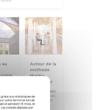
s au
Autour de la
méthode
Lorraine
Marina
dimanches
Abramovic
16 août à
Le Centre
Pompidou-Metz
Les lundis et jeudis
 grâce aux statistiques de
sur votre terminal lors de
en juillet et août
nservé pendant 13 mois, et
2026, à 14h
 Les cookies déposés par