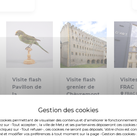
Visite flash
Visite flash
Visite
Pavillon de
grenier de
FRAC
FRAC 
la
Chèvremont
Tous les 
Musée de La
Biodiversité
jusqu'au 
Cour d'Or
Musée de La
17h
Dimanche 9 août à
Cour d'Or
11h30
Dimanche 9 août à
es cookies permettant de visualiser des contenus et d'améliorer le fonctionnement
ez sur -Tout accepter-, la ville de Metz et ses partenaires déposeront ces cookies 
10h30
 cliquez sur -Tout refuser-, ces cookies ne seront pas déposés. Votre choix est co
é et modifier vos préférences à tout moment sur la page -Gestion des cookies-.