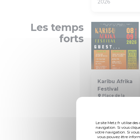
2026
Les temps
forts
Karibu Afrika
Festival
Place de la
République
Samedi 8 août de
10h à 23h30 et
dimanche 9 août
Le site Metz.fr utilise d
de 10h à 22h
navigation. Si vous cliqu
votre navigation. Si vous
vous pouvez être inform