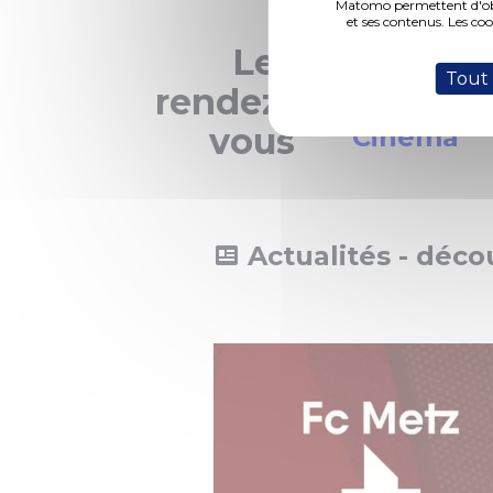
Matomo permettent d'obte
et ses contenus. Les co
Les
Spectacles
Tout
rendez-
vous
Cinéma
Actualités - déco