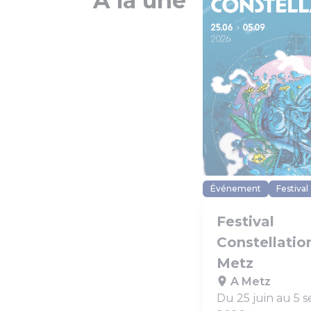
A la une
Événement
Festival
Festival
Constellatio
Metz
A Metz
Du 25 juin au 5