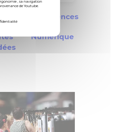
ergonomie , sa navigation
n provenance de Youtube.
nesse
Conférences
fidentialité
ites
Numérique
dées