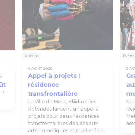
Culture
Evéne
4 AOÛT 2026
3 A
-
Appel à projets :
Gr
ût
résidence
au
 7
transfrontalière
me
La Ville de Metz, Bliiida et les
Spor
Rotondes lancent un appel à
Rej
projets pour deux résidences
Met
transfrontalières dédiées aux
ass
arts numériques et multimédia.