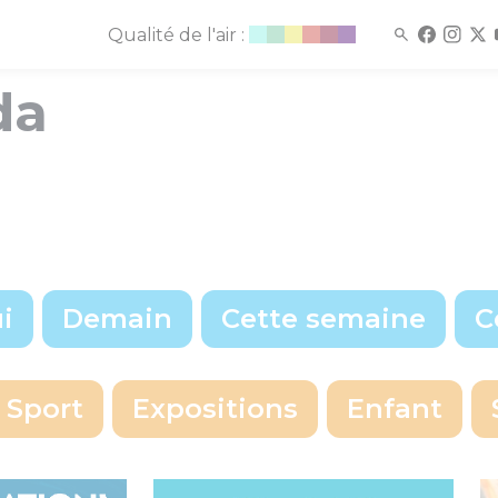
Qualité de l'air :
da
i
Demain
Cette semaine
C
écise
Voir les événements à cette date
Sport
Expositions
Enfant