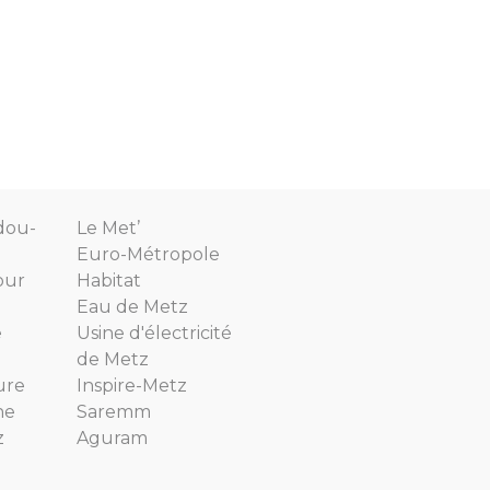
dou-
Le Met’
Euro-Métropole
our
Habitat
Eau de Metz
e
Usine d'électricité
de Metz
ure
Inspire-Metz
ne
Saremm
z
Aguram