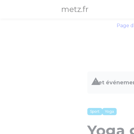
Panneau de gestion des cookies
metz.fr
Page d
Cet événemen
Sport
Yoga
Yoga g