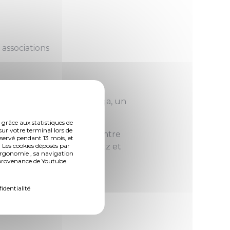
associations
bligatoirement être
enir avec leur tapis de yoga, un
tzo@gmail.com
.
 grâce aux statistiques de
sur votre terminal lors de
en partenariat avec le Centre
nservé pendant 13 mois, et
 Les cookies déposés par
de Metz, de la Ville de Metz et
ergonomie , sa navigation
M sera également présent.
n provenance de Youtube.
fidentialité