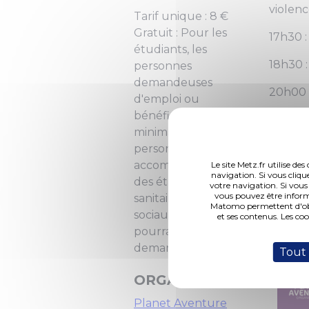
violenc
Tarif unique : 8 €
Gratuit : Pour les
17h30 
étudiants, les
18h30 :
personnes
demandeuses
20h00 
d'emploi ou
bénéficiaires des
Le cour
minimas sociaux, les
accompa
personnes
prêt ét
accompagnées par
Le site Metz.fr utilise d
navigation. Si vous cliqu
Cet év
des établissements
votre navigation. Si vous
vous pouvez être inform
Social 
sanitaires et/ou
Matomo permettent d'obte
de la F
sociaux (un justificatif
et ses contenus. Les co
pourra vous être
demandé)
Tout
ORGANISATEUR
Planet Aventure