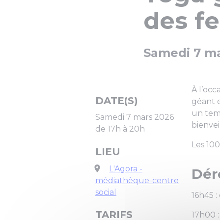
des f
Samedi 7 ma
À l’occ
DATE(S)
géant e
un temp
Samedi 7 mars 2026
bienvei
de 17h à 20h
Les 100
LIEU
L'Agora -
Dér
médiathèque-centre
social
16h45 :
TARIFS
17h00 :