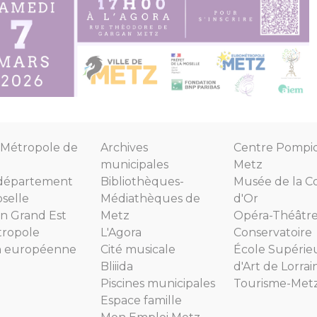
Métropole de
Archives
Centre Pompi
municipales
Metz
département
Bibliothèques-
Musée de la C
selle
Médiathèques de
d'Or
n Grand Est
Metz
Opéra-Théâtr
tropole
L'Agora
Conservatoire
n européenne
Cité musicale
École Supérie
Bliiida
d'Art de Lorrai
Piscines municipales
Tourisme-Met
Espace famille