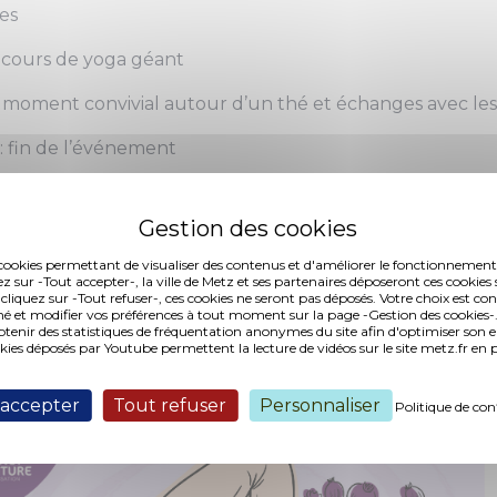
es
: cours de yoga géant
 moment convivial autour d’un thé et échanges avec les 
: fin de l’événement
s est accessible à partir de 14 ans, les mineurs devant o
gnés d’un adulte. Les participant(e)s sont invité(e)s à v
ant possible sur demande à l’adresse suivante :
delfwen
es cookies permettant de visualiser des contenus et d'améliorer le fonctionnement
ez sur -Tout accepter-, la ville de Metz et ses partenaires déposeront ces cookies 
énement est organisé par Planet Aventure Organisation 
 cliquez sur -Tout refuser-, ces cookies ne seront pas déposés. Votre choix est co
é et modifier vos préférences à tout moment sur la page -Gestion des cookies-.
ACS Agora, avec le soutien de l’État, de l’Eurométropole 
nir des statistiques de fréquentation anonymes du site afin d'optimiser son 
ondation BNP Paribas. Le dispositif Inform’Elles de l’AIE
okies déposés par Youtube permettent la lecture de vidéos sur le site metz.fr e
 accepter
Tout refuser
Personnaliser
Politique de con