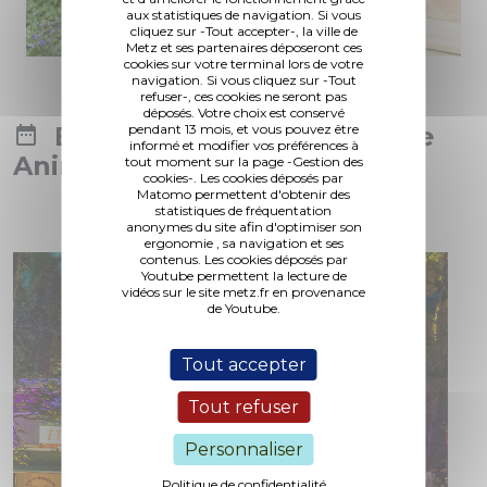
aux statistiques de navigation. Si vous
cliquez sur -Tout accepter-, la ville de
Metz et ses partenaires déposeront ces
cookies sur votre terminal lors de votre
navigation. Si vous cliquez sur -Tout
refuser-, ces cookies ne seront pas
déposés. Votre choix est conservé
pendant 13 mois, et vous pouvez être
Événements avec le theme
informé et modifier vos préférences à
Animation
tout moment sur la page -Gestion des
Tout voir
cookies-. Les cookies déposés par
Matomo permettent d'obtenir des
statistiques de fréquentation
anonymes du site afin d'optimiser son
ergonomie , sa navigation et ses
contenus. Les cookies déposés par
Youtube permettent la lecture de
vidéos sur le site metz.fr en provenance
de Youtube.
Tout accepter
Tout refuser
Personnaliser
Politique de confidentialité