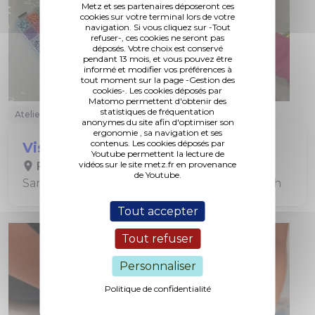
Metz et ses partenaires déposeront ces
cookies sur votre terminal lors de votre
navigation. Si vous cliquez sur -Tout
refuser-, ces cookies ne seront pas
déposés. Votre choix est conservé
pendant 13 mois, et vous pouvez être
informé et modifier vos préférences à
tout moment sur la page -Gestion des
cookies-. Les cookies déposés par
Matomo permettent d'obtenir des
statistiques de fréquentation
Atelier / Stage
Exposition
Jeune Public
anonymes du site afin d'optimiser son
ergonomie , sa navigation et ses
contenus. Les cookies déposés par
Visite-atelier « Murs-Murs »
Youtube permettent la lecture de
vidéos sur le site metz.fr en provenance
FRAC Lorraine
de Youtube.
Samedis 9 mai, 20 juin, 11 juillet et 15 août à 15h
Tout accepter
Tout refuser
Personnaliser
Politique de confidentialité