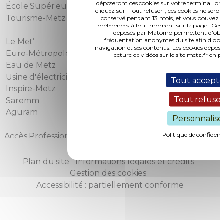
déposeront ces cookies sur votre terminal lor
École Supérieure d'Art de Lorraine
cliquez sur -Tout refuser-, ces cookies ne ser
Tourisme-Metz
conservé pendant 13 mois, et vous pouvez 
préférences à tout moment sur la page -Gest
déposés par Matomo permettent d'obte
fréquentation anonymes du site afin d'op
Le Met’
navigation et ses contenus. Les cookies dép
Euro-Métropole Habitat
lecture de vidéos sur le site metz.fr e
Eau de Metz
Usine d'électricité de Metz
Tout accept
Inspire-Metz
Tout refuse
Saremm
Aguram
Personnalis
Politique de confiden
Accès Professionnels
Marchés publics
Accès presse
Applications mobiles
Plan du site
Informations légales et crédits
Gestion des cookies
Accessibilité : partiellement conforme