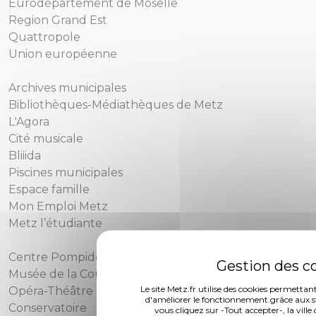
Eurodépartement de Moselle
Region Grand Est
Quattropole
Union européenne
Archives municipales
Bibliothèques-Médiathèques de Metz
L'Agora
Cité musicale
Bliiida
Piscines municipales
Espace famille
Mon Emploi Metz
Metz l’étudiante
Centre Pompidou-Metz
Musée de la Cour d'Or
Le site Metz.fr utilise des cookies permettan
Opéra-Théâtre
d'améliorer le fonctionnement grâce aux st
Conservatoire
vous cliquez sur -Tout accepter-, la ville