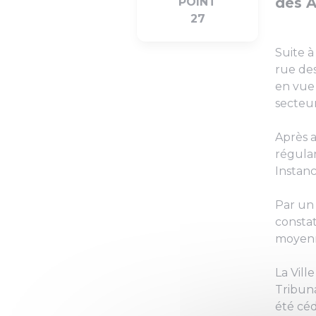
des A
POINT
27
Suite à
rue des
en vue
secteur
Après a
régular
Instan
Par un 
constat
moyenn
La Vil
Tribun
été cé