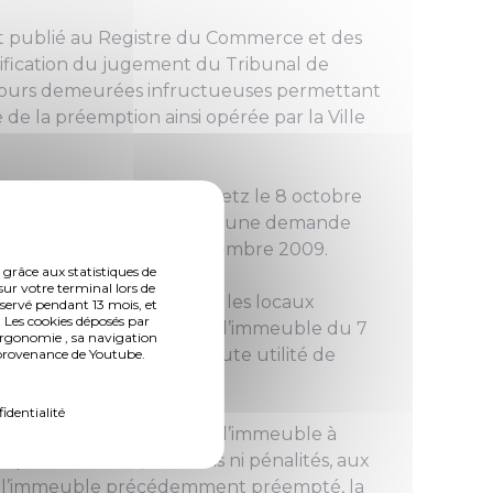
t publié au Registre du Commerce et des
otification du jugement du Tribunal de
oujours demeurées infructueuses permettant
de la préemption ainsi opérée par la Ville
 de Grande Instance de Metz le 8 octobre
inistratif de Strasbourg d’une demande
 de Metz en date du 7 décembre 2009.
 grâce aux statistiques de
sur votre terminal lors de
travaux pour réhabiliter les locaux
nservé pendant 13 mois, et
 Les cookies déposés par
on seul souhait est de voir l’immeuble du 7
ergonomie , sa navigation
ELLES, rejetant ainsi toute utilité de
n provenance de Youtube.
fidentialité
considération de l’état de l’immeuble à
il soit mis fin, sans frais ni pénalités, aux
de l’immeuble précédemment préempté, la