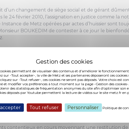
it d’un changement de siège social et de gérant dûmen
s le 24 février 2010, l’assignation en justice comme la n
 Instance de Metz opérées par actes d’huissier sont t
 Monsieur BOUKEDIM de contester à ce jour le bienfondé 
z.
voir interjeté appel du jugement rendu par le Tribunal
Monsieur BOUKEDIM saisissait également le Tribunal Adm
t à l’annulation de la décision de préemption du Maire
es cookies permettant de visualiser des contenus et d'améliorer le fonctionnement
ez sur -Tout accepter-, la ville de Metz et ses partenaires déposeront ces cookies 
r BOUKEDIM ayant en toute bonne foi fait d’importants 
 cliquez sur -Tout refuser-, ces cookies ne seront pas déposés. Votre choix est co
é et modifier vos préférences à tout moment sur la page -Gestion des cookies-.
és, locaux qui accueillent à ce jour deux entreprises, s
nir des statistiques de fréquentation anonymes du site afin d'optimiser son 
 Alliés demeurer dans le patrimoine de la SCI LES HIROND
okies déposés par Youtube permettent la lecture de vidéos sur le site metz.fr e
uer « une réserve foncière » en ces lieux.
 accepter
Tout refuser
Personnaliser
Politique de con
ue la décision de préemption de 2009 avait été prise en 
ate, les parties se sont donc rapprochées et ont convenu qu’
ents contentieux en cours moyennant une restitution 