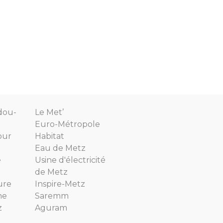
dou-
Le Met’
Euro-Métropole
our
Habitat
Eau de Metz
e
Usine d'électricité
de Metz
ure
Inspire-Metz
ne
Saremm
z
Aguram