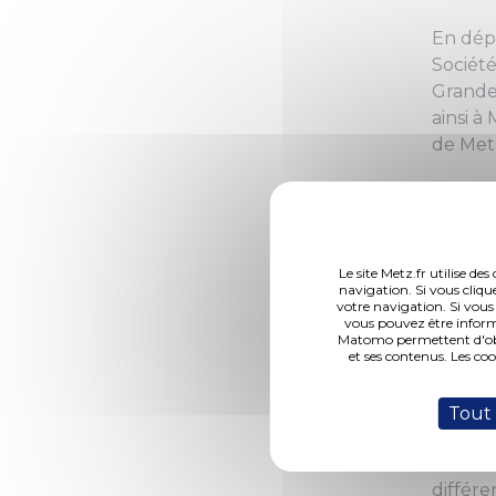
En dép
Société
Grande
ainsi à
de Met
Après a
2010, 
tendan
Le site Metz.fr utilise d
navigation. Si vous cliqu
Monsieu
votre navigation. Si vous
vous pouvez être inform
concern
Matomo permettent d'obte
rue des
et ses contenus. Les co
constit
Tout
Alors q
cette d
différ