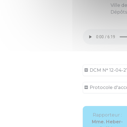
Ville d
Dépôts 
DCM N° 12-04-27 
Protocole d'acco
Rapporteur :
Mme. Heber-