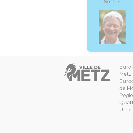
Suffrin
Euro-
Metz
Euro
de Mo
Regio
Quat
Unio