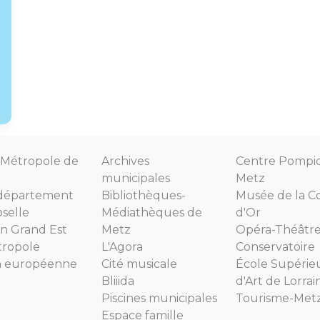
Métropole de
Archives
Centre Pompi
municipales
Metz
département
Bibliothèques-
Musée de la C
selle
Médiathèques de
d'Or
n Grand Est
Metz
Opéra-Théâtr
tropole
L'Agora
Conservatoire
n européenne
Cité musicale
École Supérie
Bliiida
d'Art de Lorrai
Piscines municipales
Tourisme-Met
Espace famille