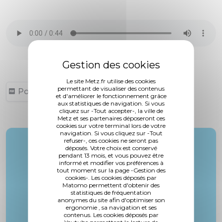
Le site Metz.fr utilise des cookies
permettant de visualiser des contenus
Point 06 (249,64 ko, publié le 18/02/2013)
et d'améliorer le fonctionnement grâce
aux statistiques de navigation. Si vous
cliquez sur -Tout accepter-, la ville de
Metz et ses partenaires déposeront ces
cookies sur votre terminal lors de votre
navigation. Si vous cliquez sur -Tout
refuser-, ces cookies ne seront pas
Rapporteur :
déposés. Votre choix est conservé
Mme. Fritsch-Renard
pendant 13 mois, et vous pouvez être
informé et modifier vos préférences à
tout moment sur la page -Gestion des
cookies-. Les cookies déposés par
Matomo permettent d'obtenir des
statistiques de fréquentation
anonymes du site afin d'optimiser son
ergonomie , sa navigation et ses
contenus. Les cookies déposés par