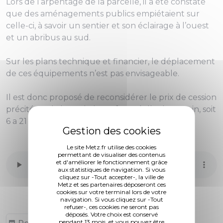
Lors de l’arpentage de la parcelle, il a été constaté
que des aménagements publics empiétaient sur
celle-ci, à savoir un sentier et son éclairage à l’ouest
et un abribus au sud.
Sur les plans technique et financier, le déplacement
de ces équipements n’est pas envisageable.
Il est donc proposé de reconsidérer le prix de cession
précité sur la base de la surface réelle du terrain, soit
6 a 21 ca et de fixer celui-ci à 83 444 €.
Le site Metz.fr utilise des cookies
permettant de visualiser des contenus
et d'améliorer le fonctionnement grâce
aux statistiques de navigation. Si vous
cliquez sur -Tout accepter-, la ville de
Metz et ses partenaires déposeront ces
cookies sur votre terminal lors de votre
navigation. Si vous cliquez sur -Tout
refuser-, ces cookies ne seront pas
déposés. Votre choix est conservé
pendant 13 mois, et vous pouvez être