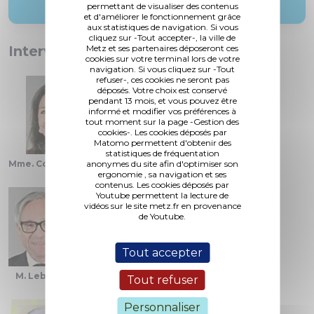
permettant de visualiser des contenus
et d'améliorer le fonctionnement grâce
aux statistiques de navigation. Si vous
cliquez sur -Tout accepter-, la ville de
Interventions :
Metz et ses partenaires déposeront ces
cookies sur votre terminal lors de votre
navigation. Si vous cliquez sur -Tout
refuser-, ces cookies ne seront pas
déposés. Votre choix est conservé
pendant 13 mois, et vous pouvez être
informé et modifier vos préférences à
tout moment sur la page -Gestion des
cookies-. Les cookies déposés par
Matomo permettent d'obtenir des
statistiques de fréquentation
Mme. Colin-Oesterlé
anonymes du site afin d'optimiser son
M. Darbois
M. Gros
ergonomie , sa navigation et ses
contenus. Les cookies déposés par
Youtube permettent la lecture de
vidéos sur le site metz.fr en provenance
de Youtube.
Tout accepter
M. Lebeau
M. Lioger
Mme. Zimmermann
Tout refuser
Personnaliser