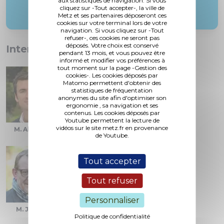
aux statistiques de navigation. Si vous
cliquez sur -Tout accepter-, la ville de
Metz et ses partenaires déposeront ces
cookies sur votre terminal lors de votre
navigation. Si vous cliquez sur -Tout
refuser-, ces cookies ne seront pas
déposés. Votre choix est conservé
Interventions :
pendant 13 mois, et vous pouvez être
informé et modifier vos préférences à
tout moment sur la page -Gestion des
cookies-. Les cookies déposés par
Matomo permettent d'obtenir des
statistiques de fréquentation
anonymes du site afin d'optimiser son
ergonomie , sa navigation et ses
contenus. Les cookies déposés par
Youtube permettent la lecture de
vidéos sur le site metz.fr en provenance
M. Aldrin
M. Gandar
M. Gros
de Youtube.
Tout accepter
Tout refuser
Personnaliser
M. Jean
M. Lebeau
M. Thil
Politique de confidentialité