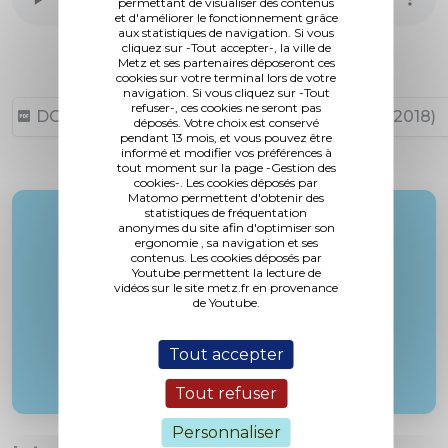
permettant de visualiser des contenus
et d'améliorer le fonctionnement grâce
aux statistiques de navigation. Si vous
cliquez sur -Tout accepter-, la ville de
Metz et ses partenaires déposeront ces
cookies sur votre terminal lors de votre
navigation. Si vous cliquez sur -Tout
refuser-, ces cookies ne seront pas
DCM N°18-09-27-20 (4,81 Mo, publié le 17/10/2018)
déposés. Votre choix est conservé
pendant 13 mois, et vous pouvez être
informé et modifier vos préférences à
tout moment sur la page -Gestion des
cookies-. Les cookies déposés par
Matomo permettent d'obtenir des
statistiques de fréquentation
Rapporteur :
anonymes du site afin d'optimiser son
ergonomie , sa navigation et ses
M. Gros
contenus. Les cookies déposés par
Youtube permettent la lecture de
vidéos sur le site metz.fr en provenance
de Youtube.
Tout accepter
Tout refuser
Personnaliser