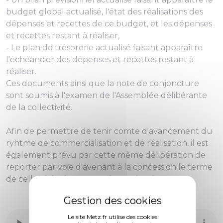
budget global actualisé, l'état des réalisations des
dépenses et recettes de ce budget, et les dépenses
et recettes restant à réaliser,
- Le plan de trésorerie actualisé faisant apparaître
l'échéancier des dépenses et recettes restant à
réaliser.
Ces documents ainsi que la note de conjoncture
sont soumis à l'examen de l'Assemblée délibérante
de la collectivité.
Afin de permettre de tenir comte d'avancement du
ryhtme de commercialisation et de réalisation, il est
également prévu par cette même délibération de
reporter par voie d'avenant à la concession le terme
de celle-ci de deux ans, soit au 9 janvier 2023.
Le site Metz.fr utilise des cookies