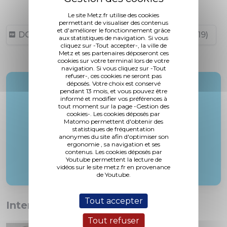
Le site Metz.fr utilise des cookies
permettant de visualiser des contenus
et d'améliorer le fonctionnement grâce
DCM N°19-11-28-7 (1,81 Mo, publié le 12/12/2019)
aux statistiques de navigation. Si vous
cliquez sur -Tout accepter-, la ville de
Metz et ses partenaires déposeront ces
cookies sur votre terminal lors de votre
navigation. Si vous cliquez sur -Tout
refuser-, ces cookies ne seront pas
déposés. Votre choix est conservé
Rapporteur :
pendant 13 mois, et vous pouvez être
informé et modifier vos préférences à
M. Gros
tout moment sur la page -Gestion des
cookies-. Les cookies déposés par
Matomo permettent d'obtenir des
statistiques de fréquentation
anonymes du site afin d'optimiser son
ergonomie , sa navigation et ses
contenus. Les cookies déposés par
Youtube permettent la lecture de
vidéos sur le site metz.fr en provenance
de Youtube.
Tout accepter
Interventions :
Tout refuser