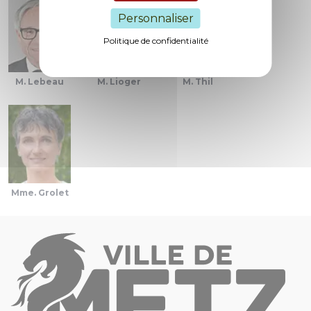
Personnaliser
Politique de confidentialité
M. Lebeau
M. Lioger
M. Thil
Mme. Grolet