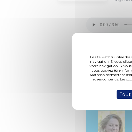
Le site Metz.fr utilise d
DCM N°19-11-28-9
navigation. Si vous cliqu
votre navigation. Si vous
vous pouvez être inform
Matomo permettent d'obte
et ses contenus. Les co
Rapporteur :
Tout
Mme. Isler
Beguin