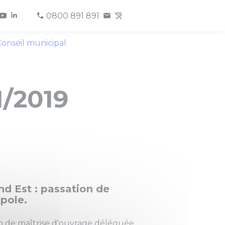
0800 891 891
onseil municipal
1/2019
nd Est : passation de
pole.
n de maîtrise d'ouvrage déléguée