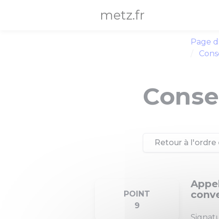
Panneau de gestion des cookies
metz.fr
Page d
Conse
Consei
Retour à l'ordre 
Appel
conve
POINT
9
Signat