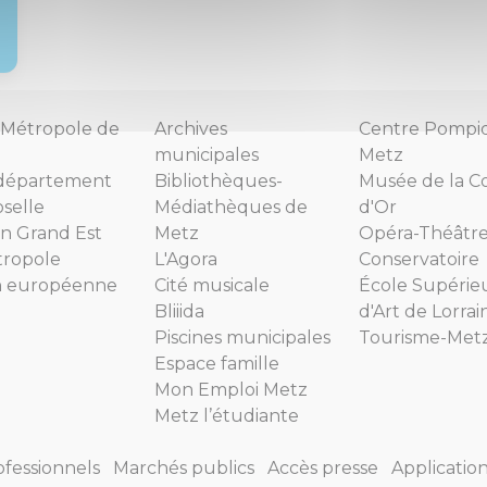
Métropole de
Archives
Centre Pompi
municipales
Metz
département
Bibliothèques-
Musée de la C
selle
Médiathèques de
d'Or
n Grand Est
Metz
Opéra-Théâtr
tropole
L'Agora
Conservatoire
n européenne
Cité musicale
École Supérie
Bliiida
d'Art de Lorrai
Piscines municipales
Tourisme-Met
Espace famille
Mon Emploi Metz
Metz l’étudiante
ofessionnels
Marchés publics
Accès presse
Applicatio