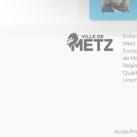
Euro-
Metz
Euro
de Mo
Regio
Quat
Unio
Accès Pr