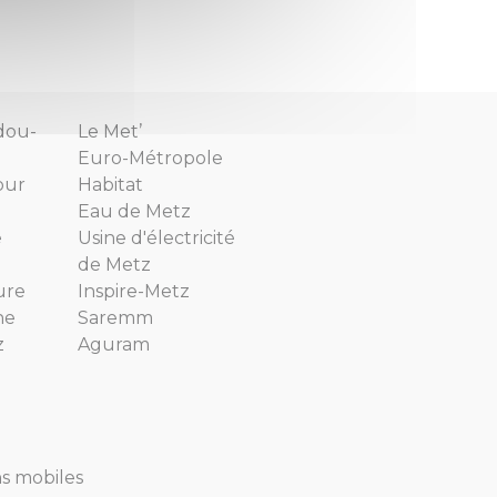
dou-
Le Met’
Euro-Métropole
our
Habitat
Eau de Metz
e
Usine d'électricité
de Metz
ure
Inspire-Metz
ne
Saremm
z
Aguram
ns mobiles