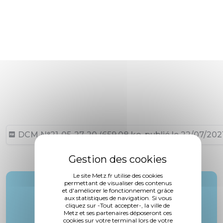
DCM N°21-05-27-20 (659,08 ko, publié le 22/07/202
Le site Metz.fr utilise des cookies
permettant de visualiser des contenus
Rapporteur :
et d'améliorer le fonctionnement grâce
aux statistiques de navigation. Si vous
Mme. Agamennone
cliquez sur -Tout accepter-, la ville de
Metz et ses partenaires déposeront ces
cookies sur votre terminal lors de votre