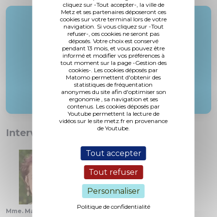
cliquez sur -Tout accepter-, la ville de
Metz et ses partenaires déposeront ces
cookies sur votre terminal lors de votre
Rapporteur :
navigation. Si vous cliquez sur -Tout
Mme. Stemart
refuser-, ces cookies ne seront pas
déposés. Votre choix est conservé
pendant 13 mois, et vous pouvez être
informé et modifier vos préférences à
tout moment sur la page -Gestion des
cookies-. Les cookies déposés par
Matomo permettent d'obtenir des
statistiques de fréquentation
anonymes du site afin d'optimiser son
ergonomie , sa navigation et ses
contenus. Les cookies déposés par
Youtube permettent la lecture de
vidéos sur le site metz.fr en provenance
de Youtube.
Interventions :
Tout accepter
Tout refuser
Personnaliser
Politique de confidentialité
Mme. Masson-Franzil
Mme. Picard