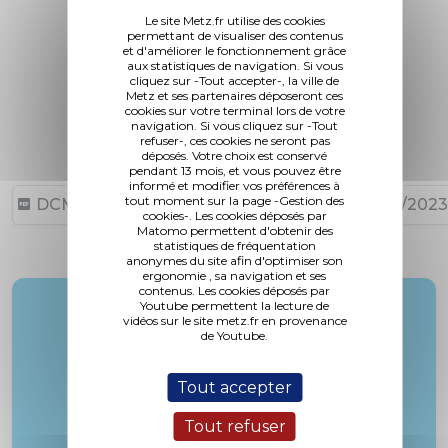
Le site Metz.fr utilise des cookies
permettant de visualiser des contenus
et d'améliorer le fonctionnement grâce
aux statistiques de navigation. Si vous
cliquez sur -Tout accepter-, la ville de
Metz et ses partenaires déposeront ces
cookies sur votre terminal lors de votre
navigation. Si vous cliquez sur -Tout
refuser-, ces cookies ne seront pas
déposés. Votre choix est conservé
pendant 13 mois, et vous pouvez être
informé et modifier vos préférences à
tout moment sur la page -Gestion des
DCM N°23-09-28-36 (79,81 ko, publié le 27/09/2023
cookies-. Les cookies déposés par
Matomo permettent d'obtenir des
statistiques de fréquentation
anonymes du site afin d'optimiser son
ergonomie , sa navigation et ses
contenus. Les cookies déposés par
Youtube permettent la lecture de
Rapporteur :
vidéos sur le site metz.fr en provenance
M. Lucas
de Youtube.
Tout accepter
Tout refuser