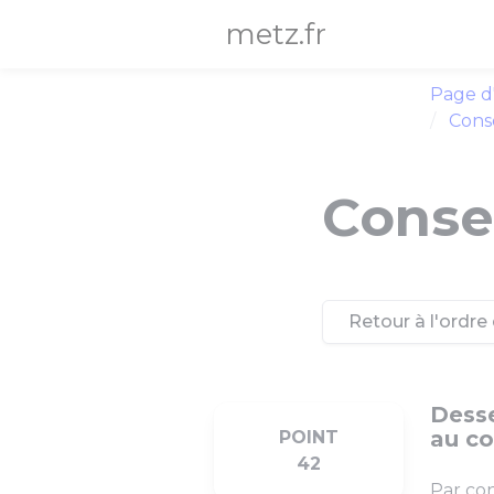
Panneau de gestion des cookies
metz.fr
Page d
Conse
Consei
Retour à l'ordre 
Desse
au co
POINT
42
Par con