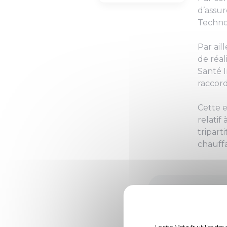
d’assur
Techno
Par ail
de réal
Santé I
raccor
Cette e
relatif
tripart
chauff
Le site Metz.fr utilise d