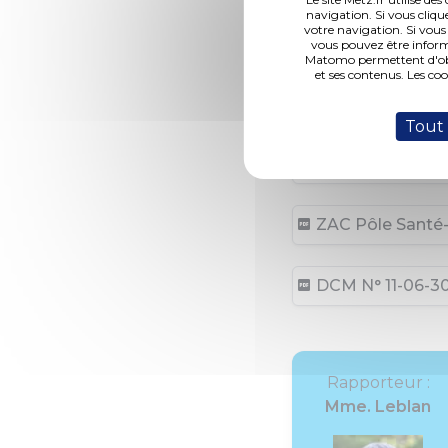
navigation. Si vous cliqu
votre navigation. Si vous
Avenant N° 2 au 
vous pouvez être inform
Matomo permettent d'obte
et ses contenus. Les co
Convention pour 
Tout
Liste des URF par
ZAC Pôle Santé-I
DCM N° 11-06-30-
Rapporteur :
Mme. Leblan