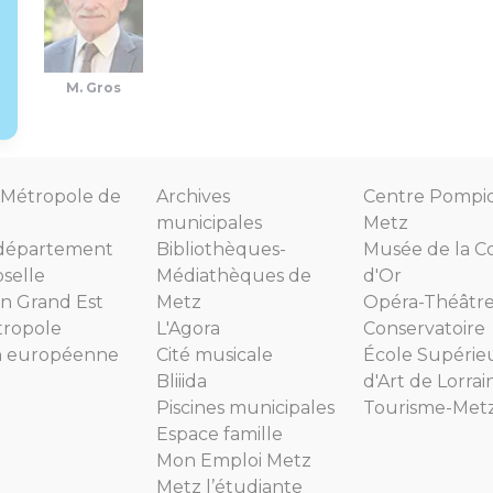
M. Gros
Métropole de
Archives
Centre Pompi
municipales
Metz
département
Bibliothèques-
Musée de la C
selle
Médiathèques de
d'Or
n Grand Est
Metz
Opéra-Théâtr
tropole
L'Agora
Conservatoire
n européenne
Cité musicale
École Supérie
Bliiida
d'Art de Lorrai
Piscines municipales
Tourisme-Met
Espace famille
Mon Emploi Metz
Metz l’étudiante