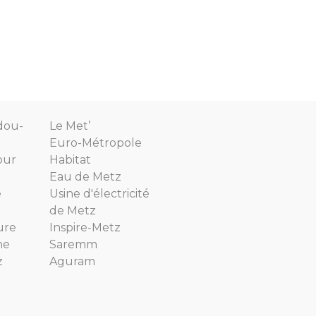
dou-
Le Met’
Euro-Métropole
our
Habitat
Eau de Metz
e
Usine d'électricité
de Metz
ure
Inspire-Metz
ne
Saremm
z
Aguram