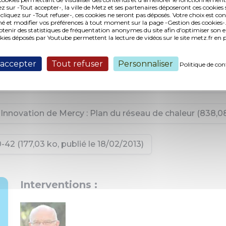
ez sur -Tout accepter-, la ville de Metz et ses partenaires déposeront ces cookies 
 cliquez sur -Tout refuser-, ces cookies ne seront pas déposés. Votre choix est co
contrat de délégation de service public relatif à la produ
é et modifier vos préférences à tout moment sur la page -Gestion des cookies-.
nir des statistiques de fréquentation anonymes du site afin d'optimiser son 
okies déposés par Youtube permettent la lecture de vidéos sur le site metz.fr e
l'alimentation en chauffage urbain - ZAC du Pôle Santé 
 accepter
Tout refuser
Personnaliser
Politique de con
 EDL au 1er janvier 2011 (17,49 ko, publié le 18/02/2013)
nnovation de Mercy : Plan du réseau de chaleur (838,08 
42 (177,03 ko, publié le 18/02/2013)
Interventions :