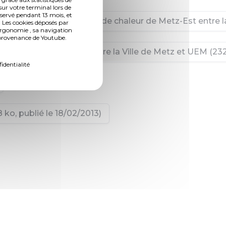
sur votre terminal lors de
nservé pendant 13 mois, et
ction et à la distribution de chaleur de Metz-Est entre l
 Les cookies déposés par
ergonomie , sa navigation
n provenance de Youtube.
Innovation de Mercy entre la Ville de Metz et UEM (232,
fidentialité
ko, publié le 18/02/2013)