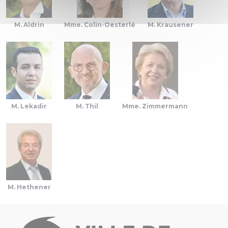
M. Aldrin
Mme. Colin-Oesterlé
M. Krausener
M. Lekadir
M. Thil
Mme. Zimmermann
M. Hethener