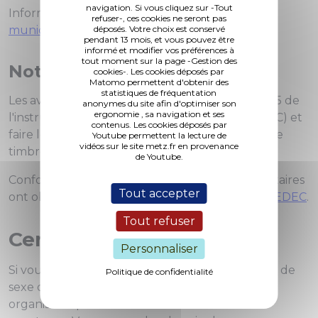
navigation. Si vous cliquez sur -Tout
Informations et tarifs sur le site des
Archives
refuser-, ces cookies ne seront pas
municipales
déposés. Votre choix est conservé
pendant 13 mois, et vous pouvez être
informé et modifier vos préférences à
tout moment sur la page -Gestion des
Notaires et avocats
cookies-. Les cookies déposés par
Matomo permettent d'obtenir des
statistiques de fréquentation
Les avocats doivent se conformer à l'article 197-5 de
anonymes du site afin d'optimiser son
ergonomie , sa navigation et ses
l'instruction générale relative à l'état civil (IGREC) et
contenus. Les cookies déposés par
faire leur demande par courrier avec enveloppe
Youtube permettent la lecture de
vidéos sur le site metz.fr en provenance
timbrée pour le retour.
de Youtube.
Conformément au décret du 6 mai 2017, les notaires
Tout accepter
ont obligation de faire leur demande par
COMEDEC
.
Tout refuser
Certificat de concubinage
Personnaliser
Si vous vivez en union libre (avec une personne de
Politique de confidentialité
sexe différent ou de même sexe), certains
organismes peuvent vous attribuer certains