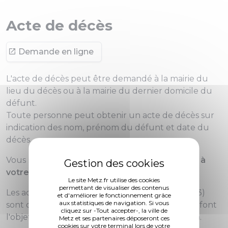
Acte de décès
Demande en ligne
L'acte de décès peut être demandé à la mairie du
lieu du décès ou à la mairie du dernier domicile du
défunt.
Toute personne peut obtenir un acte de décès sur
indication des nom, prénom du défunt et date du
décès.
Vous recevrez l'acte
gratuitement
par courrier,
à
votre domicile
.
Le site Metz.fr utilise des cookies
permettant de visualiser des contenus
Les actes de décès de plus de 75 ans (avant 1943)
et d'améliorer le fonctionnement grâce
aux statistiques de navigation. Si vous
sont conservés par les
Archives municipales
et font
cliquez sur -Tout accepter-, la ville de
l'objet de frais de recherche et de reproduction.
Metz et ses partenaires déposeront ces
cookies sur votre terminal lors de votre