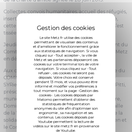
Collectes, convois humanitaires, accueil des réfugiés,
insertion des populations, soutien, aide médicale,
cette amitié entre les habitants des deux villes s’est
tissée dans de nombreux domaines.
Le site Metz.fr utilise des cookies
permettant de visualiser des contenus
Jeudi 15 décembre, M. Brita Hagi Hasan, président du
et d'améliorer le fonctionnement grâce
aux statistiques de navigation. Si vous
Comité civil local de la Ville d’Alep, s'est rendu à Metz
cliquez sur -Tout accepter-, la ville de
en délégation.
Metz et ses partenaires déposeront ces
cookies sur votre terminal lors de votre
navigation. Si vous cliquez sur -Tout
Aux côtés de Dominique Cambianica, présidente du
refuser-, ces cookies ne seront pas
COMité mosellan d’aide humanitaire au peuple
déposés. Votre choix est conservé
pendant 13 mois, et vous pouvez être
SYRien (COMSYR57), et du Professeur Raphaël Pitti,
informé et modifier vos préférences à
tout moment sur la page -Gestion des
président d’honneur du comité et conseiller
cookies-. Les cookies déposés par
municipal délégué à l’urgence sociale et sanitaire,
Matomo permettent d'obtenir des
statistiques de fréquentation
Dominique Gros, maire de Metz, a remis la médaille
anonymes du site afin d'optimiser son
de la Ville à Brita Hagi Hasan, pour témoigner de la
ergonomie , sa navigation et ses
contenus. Les cookies déposés par
solidarité de la Ville de Metz avec le peuple syrien et
Youtube permettent la lecture de
vidéos sur le site metz.fr en provenance
le Comité civil local de la Ville d’Alep.
de Youtube.