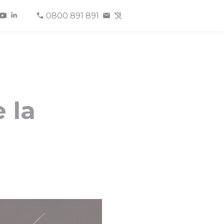
0800 891 891
 la