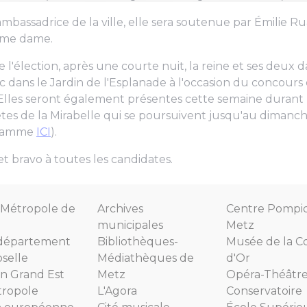
ambassadrice de la ville, elle sera soutenue par Émilie R
2ème dame.
 l'élection, après une courte nuit, la reine et ses deux d
 dans le Jardin de l'Esplanade à l'occasion du concours d
. Elles seront également présentes cette semaine durant 
tes de la Mirabelle qui se poursuivent jusqu'au dimanc
gramme
ICI
).
 et bravo à toutes les candidates.
Métropole de
Archives
Centre Pompi
municipales
Metz
département
Bibliothèques-
Musée de la C
selle
Médiathèques de
d'Or
n Grand Est
Metz
Opéra-Théâtr
tropole
L'Agora
Conservatoire