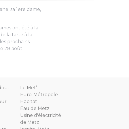
uane, sa 1ere dame,
ames ont été à la
e la tarte à la
les prochains
he 28 août
dou-
Le Met’
Euro-Métropole
our
Habitat
Eau de Metz
e
Usine d'électricité
de Metz