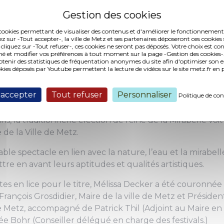
es cookies permettant de visualiser des contenus et d'améliorer le fonctionnement
ez sur -Tout accepter-, la ville de Metz et ses partenaires déposeront ces cookies 
 cliquez sur -Tout refuser-, ces cookies ne seront pas déposés. Votre choix est co
é et modifier vos préférences à tout moment sur la page -Gestion des cookies-.
nir des statistiques de fréquentation anonymes du site afin d'optimiser son 
okies déposés par Youtube permettent la lecture de vidéos sur le site metz.fr e
 ans, habitant à Metz dans le quartier de l'amphithéâtr
 accepter
Tout refuser
Personnaliser
Politique de con
lle 2022 ce samedi 20 août.
s, la traditionnelle élection de reine de la Mirabelle voi
de la Ville de Metz.
ble spectacle en lien avec la nature, l’eau et la mirabell
e en avant leurs aptitudes et qualités artistiques.
tes en lice pour le titre, Mélissa Decker a été couronnée 
François Grosdidier, Maire de la ville de Metz et Présiden
 Metz, accompagné de Patrick Thil (Adjoint au Maire en
e Bohr (Conseiller délégué en charge des festivals.)