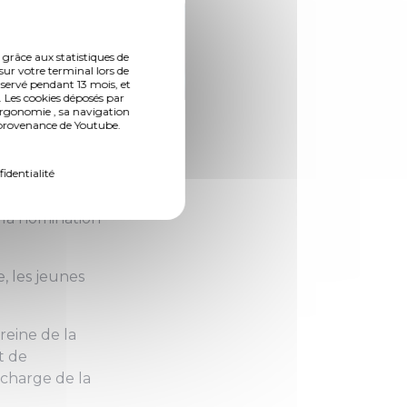
 grâce aux statistiques de
sur votre terminal lors de
nservé pendant 13 mois, et
 Les cookies déposés par
ergonomie , sa navigation
n provenance de Youtube.
e, a été sacrée
fidentialité
(Photo 2 de 6)
t la nomination
e, les jeunes
reine de la
t de
 charge de la