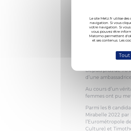
Le site Metz.fr utilise d
navigation. Si vous cliqu
votre navigation. Si vous
vous pouvez être inform
Matomo permettent d'obte
(Photo 1 de 6)
et ses contenus. Les co
Mélissa Decker, 24
Tout
reine de la mirabe
Depuis plus de 70 an
d’une ambassadrice 
Au cours d’un vérita
femmes ont pu mettr
Parmi les 8 candida
Mirabelle 2022 par 
l’Eurométropole de
Culture) et Timothé