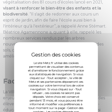
végétalisation des 81 cours d’écoles lancé en 2021,
visant à renforcer le bien-être des enfants et la
biodiversité
. “Il s'agit de redonner aux cours un
esprit de jardin, afin de faire l'école aussi bien à
l'intérieur qu'à l'extérieur”, a rappelé Anne Stémart.
Béatrice Agamennone a, quant à elle, rappelé les
nombreux services rendus par les arbres
nouvellement plantés : désimperméabilisation des
sols, climatisation naturelle, épuration de l'air,
amélioration de la biodiversité…
Le site Metz.fr utilise des cookies
permettant de visualiser des contenus
et d'améliorer le fonctionnement grâce
aux statistiques de navigation. Si vous
cliquez sur -Tout accepter-, la ville de
Faciliter "l'école dehors"
Metz et ses partenaires déposeront ces
cookies sur votre terminal lors de votre
navigation. Si vous cliquez sur -Tout
La Ville de Metz s’est engagée à répondre aux
refuser-, ces cookies ne seront pas
déposés. Votre choix est conservé
enjeux environnementaux ainsi qu’aux besoins des
pendant 13 mois, et vous pouvez être
élèves qui bénéficient à présent d’espaces ludo-
informé et modifier vos préférences à
tout moment sur la page -Gestion des
éducatifs, de terrains d’évolution et de sport ainsi
cookies-. Les cookies déposés par