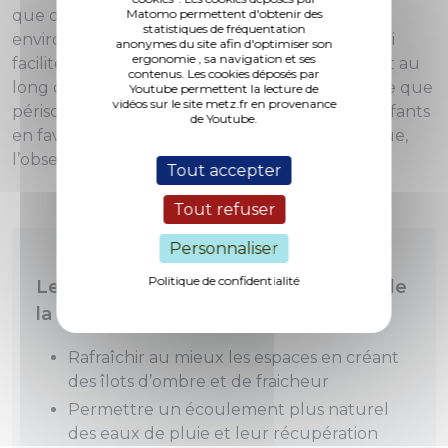
que d’un espace potager, le tout dans un
Matomo permettent d'obtenir des
statistiques de fréquentation
environnement arboré. Ces aménagements, qui
anonymes du site afin d'optimiser son
ergonomie , sa navigation et ses
facilitent « l’école dehors », sont accessibles tout au
contenus. Les cookies déposés par
long de la journée tant durant le temps scolaire que
Youtube permettent la lecture de
vidéos sur le site metz.fr en provenance
périscolaire. Ils contribuent au bien-être des enfants
de Youtube.
en favorisant l’égalité, la mixité, l’activité physique,
l’observation et la découverte de la nature.
Tout accepter
Tout refuser
Personnaliser
Politique de confidentialité
Les objectifs de la transformation et de
la végétalisation des cours d'école
Rafraîchir au mieux les espaces en créant
des îlots d’ombre et de fraicheur
Permettre un écoulement plus naturel
des eaux de pluie et leur récupération