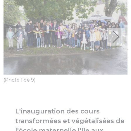
(Photo 1 de 9)
(
L'inauguration des cours
transformées et végétalisées de
l'école maternelle l'Ile aux