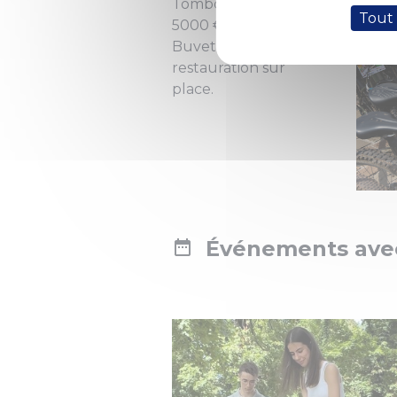
Tombola dotée de
Tout
5000 € de lots.
Buvette et
restauration sur
place.
Événements avec