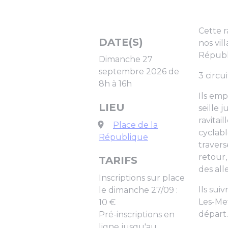
Cette r
DATE(S)
nos vil
Républi
Dimanche 27
septembre 2026 de
3 circu
8h à 16h
Ils emp
LIEU
seille 
ravitai
Place de la
cyclabl
République
travers
retour,
TARIFS
des al
Inscriptions sur place
Ils sui
le dimanche 27/09 :
Les-Met
10 €
départ.
Pré-inscriptions en
ligne jusqu'au