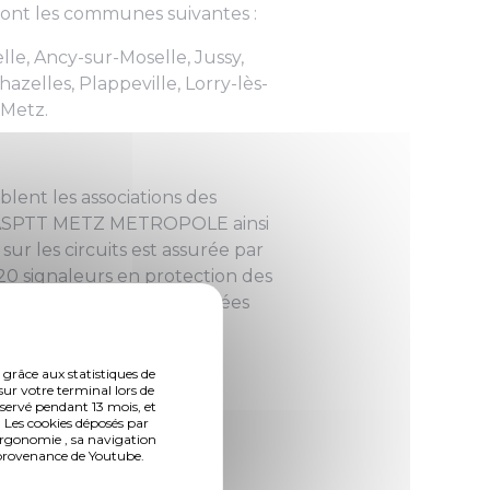
ront les communes suivantes :
lle, Ancy-sur-Moselle, Jussy,
azelles, Plappeville, Lorry-lès-
 Metz.
blent les associations des
 l’ASPTT METZ METROPOLE ainsi
ur les circuits est assurée par
20 signaleurs en protection des
par des infirmières diplômées
 grâce aux statistiques de
sur votre terminal lors de
nservé pendant 13 mois, et
 Les cookies déposés par
ergonomie , sa navigation
n provenance de Youtube.