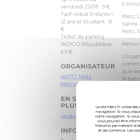
5 circu
vendredi 25/09 : 9 €
Tarif réduit Enfants <
Metz, L
12 ans et étudiant : 8
Sainte-
€
Metz, S
Ticket de parking
Retour
INDIGO République
à 5 €
L’organ
commun
ORGANISATEUR
que les
ASPTT Metz
16 patr
Métropole
travers
sur les 
EN SAVOIR
PLUS
Le site Metz.fr utilise d
navigation. Si vous cliqu
randodeslavoirs.com
votre navigation. Si vous
vous pouvez être inform
Matomo permettent d'obte
INFORMATIONS
et ses contenus. Les co