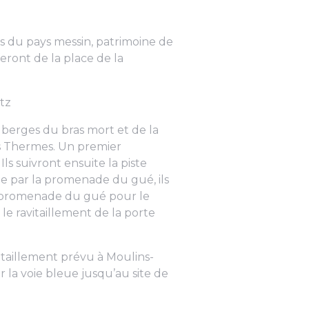
s du pays messin, patrimoine de
eront de la place de la
etz
s berges du bras mort et de la
des Thermes. Un premier
Ils suivront ensuite la piste
lle par la promenade du gué, ils
 la promenade du gué pour le
le ravitaillement de la porte
itaillement prévu à Moulins-
r la voie bleue jusqu’au site de