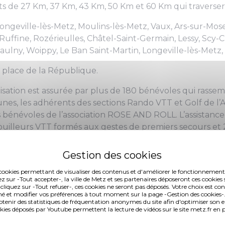
its de 27 Km, 37 Km, 43 Km, 50 Km et 60 Km qui traverse
ongeville-lès-Metz, Moulins-lès-Metz, Vaux, Ars-sur-Mose
Ruffine, Rozérieulles, Châtel-Saint-Germain, Lessy, Scy-Ch
aulny, Woippy, Le Ban Saint-Martin, Longeville-lès-Metz,
 place de la République.
isation est assurée par plus de 180 bénévoles qui rassem
es, les adhérents des sections Rando VTT et Golf de
 bénévoles de l’association ROSE AND ROLL. L’assistance s
ouilleurs VTT formés aux gestes de premiers secours et 
ées de routes. Présence de 2 postes de secours assurés 
circuits.
es cookies permettant de visualiser des contenus et d'améliorer le fonctionnement
ez sur -Tout accepter-, la ville de Metz et ses partenaires déposeront ces cookies 
 cliquez sur -Tout refuser-, ces cookies ne seront pas déposés. Votre choix est co
é et modifier vos préférences à tout moment sur la page -Gestion des cookies-.
nir des statistiques de fréquentation anonymes du site afin d'optimiser son 
okies déposés par Youtube permettent la lecture de vidéos sur le site metz.fr e