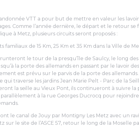
andonnée VTT a pour but de mettre en valeur les lavoir
lages. Comme l’année dernière, le départ et le retour se f
que à Metz, plusieurs circuits seront proposés :
its familiaux de 15 Km, 25 Km et 35 Km dans la Ville de M
runteront le tour de la presqu’île de Saulcy, le long de
jusqu’à la porte des allemands en passant par le lavoir 
llement est prévu sur le parvis de la porte des allemands. 
e qui traverse les jardins Jean Marie Pelt - Parc de la Sei
eront la seille au Vieux Pont, ils continueront à suivre
 parallèlement à la rue Georges Ducrocq pour rejoindre 
lemands.
vront le canal de Jouy par Montigny Les Metz avec un rav
z sur le site de l’ASCE 57, retour le long de la Moselle pa