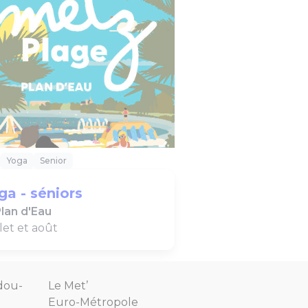
Yoga
Senior
ga - séniors
lan d'Eau
llet et août
dou-
Le Met’
Euro-Métropole