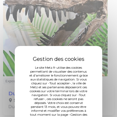
Le site Metz.fr utilise des cookies
permettant de visualiser des contenus
et d'améliorer le fonctionnement grâce
aux statistiques de navigation. Si vous
Exposition
cliquez sur -Tout accepter-, la ville de
Metz et ses partenaires déposeront ces
cookies sur votre terminal lors de votre
Du Big Bang à l’Homme
navigation. Si vous cliquez sur -Tout
refuser-, ces cookies ne seront pas
Serres du Jardin Botanique
déposés. Votre choix est conservé
Du 5 juin au 30 octobre 2026
pendant 13 mois, et vous pouvez être
informé et modifier vos préférences à
tout moment sur la page -Gestion des