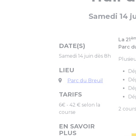
Samedi 14 j
è
La 21
DATE(S)
Parc du
Samedi 14 juin dès 8h
Plusieu
LIEU
Dép
Dép
Parc du Breuil
Dép
TARIFS
Dép
6€ - 42 € selon la
2 cours
course
EN SAVOIR
PLUS