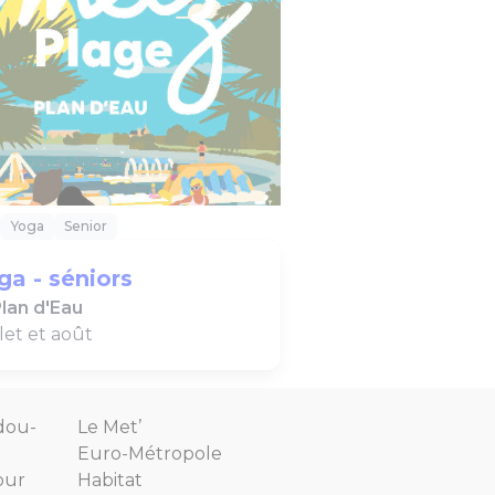
Yoga
Senior
ga - séniors
lan d'Eau
llet et août
dou-
Le Met’
Euro-Métropole
our
Habitat