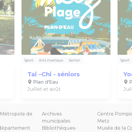
Sport
Arts martiaux
Senior
Sport
Tai –Chi - séniors
Yo
Plan d'Eau
P
Juillet et août
Jui
Métropole de
Archives
Centre Pompi
municipales
Metz
département
Bibliothèques-
Musée de la C