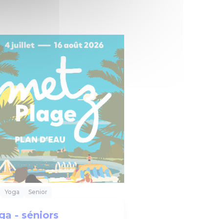
Yoga
Senior
ga - séniors