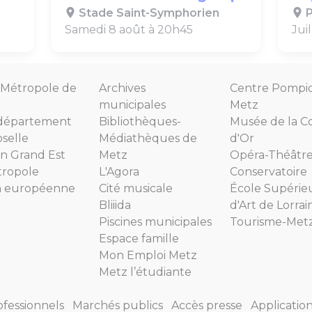
Stade Saint-Symphorien
P
Samedi 8 août à 20h45
Jui
Métropole de
Archives
Centre Pompi
municipales
Metz
département
Bibliothèques-
Musée de la C
selle
Médiathèques de
d'Or
n Grand Est
Metz
Opéra-Théâtr
tropole
L'Agora
Conservatoire
n européenne
Cité musicale
École Supérie
Bliiida
d'Art de Lorrai
Piscines municipales
Tourisme-Met
Espace famille
Mon Emploi Metz
Metz l’étudiante
ofessionnels
Marchés publics
Accès presse
Applicatio