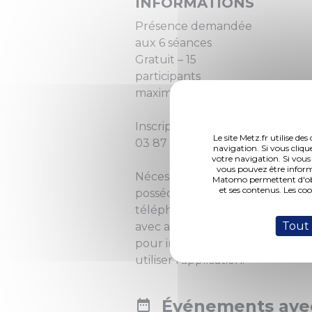
INFORMATIONS
Présence demandée
aux 6 séances
Gratuit – 15
participants
maximum
Inscription :
Le site Metz.fr utilise d
03 87 55 56 63
navigation. Si vous cliqu
votre navigation. Si vous
vous pouvez être inform
Nécessité de
Matomo permettent d'obte
et ses contenus. Les co
posséder un
téléphone portable
Tout
avec accès internet
pour installer et
utiliser l’application.
Événements avec