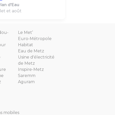
lan d'Eau
llet et août
dou-
Le Met’
Euro-Métropole
our
Habitat
Eau de Metz
e
Usine d'électricité
de Metz
ure
Inspire-Metz
ne
Saremm
z
Aguram
ns mobiles