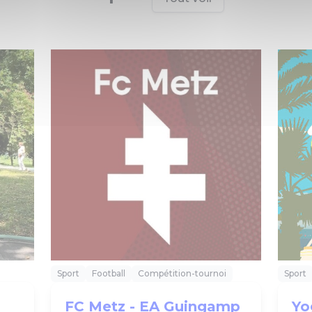
Sport
Football
Compétition-tournoi
Sport
FC Metz - EA Guingamp
Yo