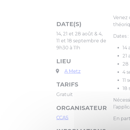
Venez 
DATE(S)
théoriq
14, 21 et 28 août & 4,
Dates :
11 et 18 septembre de
14 
9h30 à 11h
21 
LIEU
28 
A Metz
4 s
11 
TARIFS
18 
Gratuit
Nécessi
l’applic
ORGANISATEUR
CCAS
En part