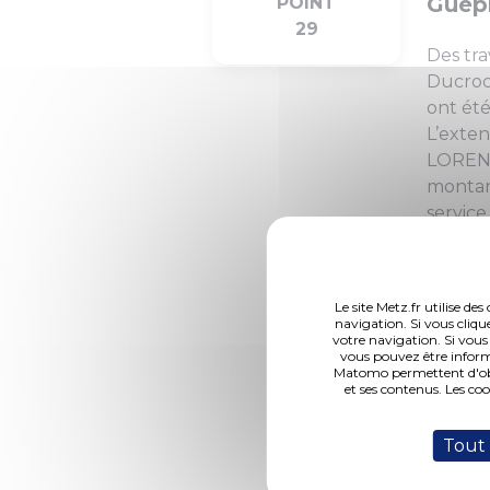
Guépr
POINT
29
Des tr
Ducrocq
ont été
L’exten
LORENZI
montant
servic
Le site Metz.fr utilise d
navigation. Si vous cliqu
votre navigation. Si vous
vous pouvez être inform
Matomo permettent d'obte
et ses contenus. Les co
DCM N°14-07-03-2
Tout