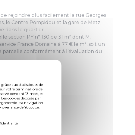
e rejoindre plus facilement la rue Georges
es, le Centre Pompidou et la gare de Metz,
ne dans le quartier.
elle section PY n° 130 de 31 m² dont M.
 service France Domaine à 77 € le m², soit un
te parcelle conformément à l’évaluation du
 grâce aux statistiques de
sur votre terminal lors de
nservé pendant 13 mois, et
 Les cookies déposés par
ergonomie , sa navigation
n provenance de Youtube.
fidentialité