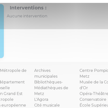
Interventions :
Aucune intervention
Métropole de
Archives
Centre Pompi
municipales
Metz
département
Bibliothèques-
Musée de la C
selle
Médiathèques de
d'Or
n Grand Est
Metz
Opéra-Théâtr
tropole
L'Agora
Conservatoire
n européenne
Cité musicale
École Supérie