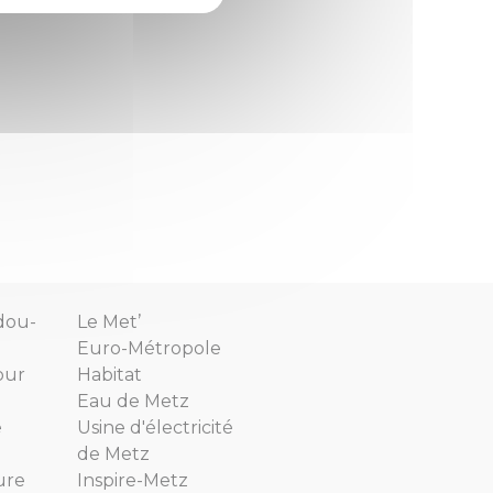
dou-
Le Met’
Euro-Métropole
our
Habitat
Eau de Metz
e
Usine d'électricité
de Metz
ure
Inspire-Metz