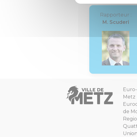
Rapporteur :
M. Scuderi
Euro-
Metz
Euro
de Mo
Regio
Quat
Unio