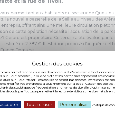
atte et la rue de Tivoli.
avaux permettant aux habitants du secteur de Queuleu d
, la nouvelle passerelle de la Seille au niveau des Arèn
 entrepris, offrant ainsi une meilleure circulation piéton
sion de cette opération nécessite l’acquisition de la parc
 Gérard est propriétaire. Ce terrain a été évalué par le
 estimé de 2 387 €. Il est donc proposé d’acquérir cet
e France Domaine.
es cookies permettant de visualiser des contenus et d'améliorer le fonctionnement
ez sur -Tout accepter-, la ville de Metz et ses partenaires déposeront ces cookies 
 cliquez sur -Tout refuser-, ces cookies ne seront pas déposés. Votre choix est co
é et modifier vos préférences à tout moment sur la page -Gestion des cookies-.
nir des statistiques de fréquentation anonymes du site afin d'optimiser son 
okies déposés par Youtube permettent la lecture de vidéos sur le site metz.fr e
9 (114,02 ko, publié le 09/07/2014)
 accepter
Tout refuser
Personnaliser
Politique de con