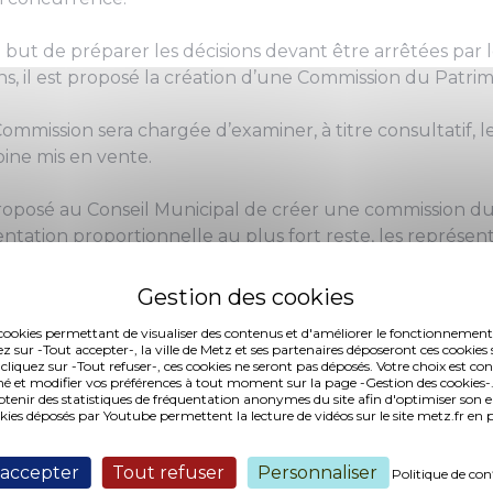
 but de préparer les décisions devant être arrêtées par l
ns, il est proposé la création d’une Commission du Patrim
ommission sera chargée d’examiner, à titre consultatif, l
ine mis en vente.
proposé au Conseil Municipal de créer une commission du 
ntation proportionnelle au plus fort reste, les représen
es cookies permettant de visualiser des contenus et d'améliorer le fonctionnement
ez sur -Tout accepter-, la ville de Metz et ses partenaires déposeront ces cookies 
 cliquez sur -Tout refuser-, ces cookies ne seront pas déposés. Votre choix est co
é et modifier vos préférences à tout moment sur la page -Gestion des cookies-.
nir des statistiques de fréquentation anonymes du site afin d'optimiser son 
okies déposés par Youtube permettent la lecture de vidéos sur le site metz.fr e
 accepter
Tout refuser
Personnaliser
Politique de con
ko, publié le 18/02/2013)