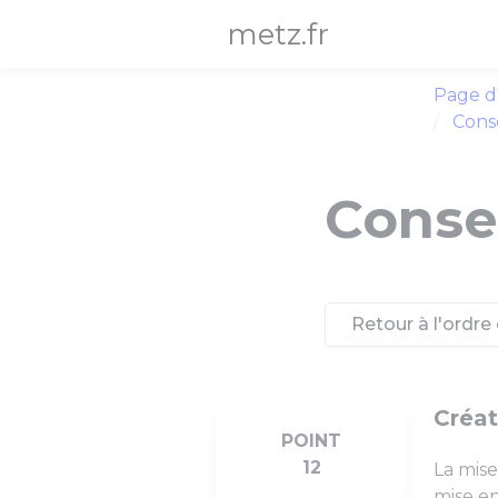
Panneau de gestion des cookies
metz.fr
Page d
Conse
Consei
Retour à l'ordre 
Créat
POINT
12
La mis
mise e