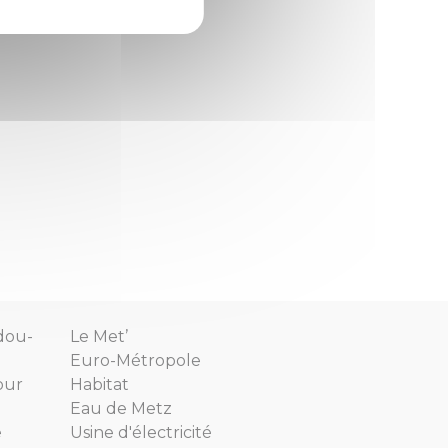
dou-
Le Met’
Euro-Métropole
our
Habitat
Eau de Metz
e
Usine d'électricité