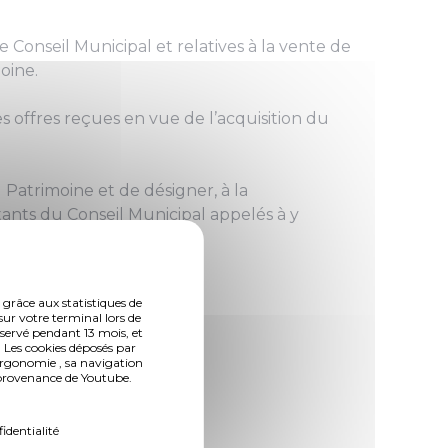
e Conseil Municipal et relatives à la vente de
oine.
es offres reçues en vue de l’acquisition du
Patrimoine et de désigner, à la
tants du Conseil Municipal appelés à y
 grâce aux statistiques de
sur votre terminal lors de
nservé pendant 13 mois, et
 Les cookies déposés par
ergonomie , sa navigation
n provenance de Youtube.
fidentialité