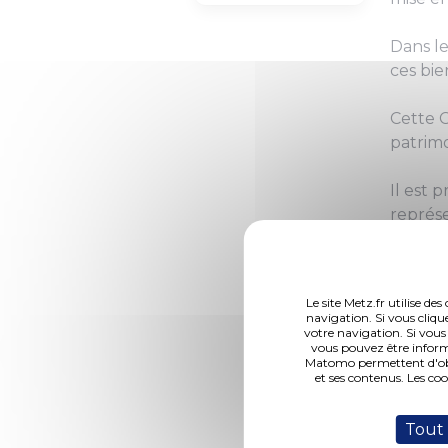
Dans le
ces bie
Cette C
patrimo
Il est 
représe
siéger.
Le site Metz.fr utilise d
navigation. Si vous cliqu
votre navigation. Si vous
vous pouvez être inform
Matomo permettent d'obte
et ses contenus. Les co
Tout
Point 12 (119,37 