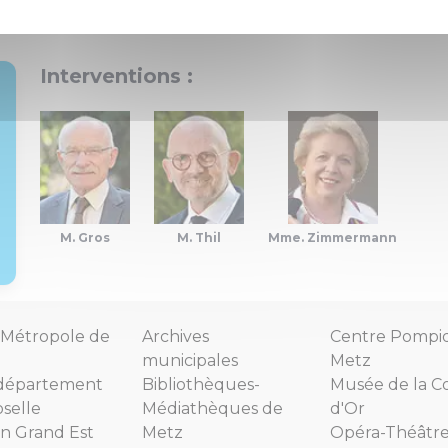
Interventions :
M. Gros
M. Thil
Mme. Zimmermann
Métropole de
Archives
Centre Pompi
municipales
Metz
département
Bibliothèques-
Musée de la C
selle
Médiathèques de
d'Or
n Grand Est
Metz
Opéra-Théâtr