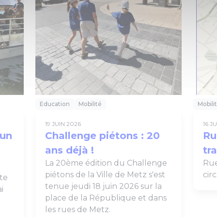
Education
Mobilité
Mobili
19 JUIN 2026
16 J
 un
Challenge piétons : 20
Ru
ans déjà !
tr
La 20ème édition du Challenge
Rue
piétons de la Ville de Metz s'est
cir
te
tenue jeudi 18 juin 2026 sur la
i
place de la République et dans
les rues de Metz.