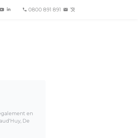
0800 891 891
a également en
 Maud'Huy, De