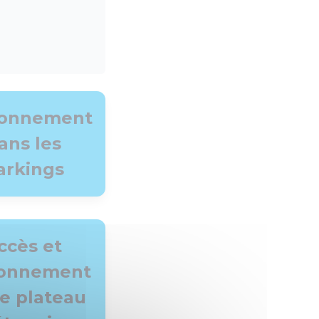
ionnement
ans les
arkings
ccès et
ionnement
le plateau