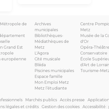
Métropole de
Archives
Centre Pompi
municipales
Metz
département
Bibliothèques-
Musée de la C
selle
Médiathèques de
d'Or
n Grand Est
Metz
Opéra-Théâtr
tropole
L'Agora
Conservatoire
n européenne
Cité musicale
École Supérie
Bliiida
d'Art de Lorrai
Piscines municipales
Tourisme-Met
Espace famille
Mon Emploi Metz
Metz l’étudiante
ofessionnels
Marchés publics
Accès presse
Applicatio
ns légales et crédits
Gestion des cookies
Accessibilité