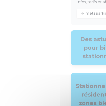
Infos, tarifs e
metzparkin
Des ast
pour b
station
Stationn
résident
zones bl