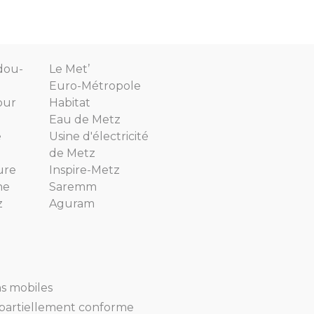
dou-
Le Met’
Euro-Métropole
our
Habitat
Eau de Metz
e
Usine d'électricité
de Metz
ure
Inspire-Metz
ne
Saremm
z
Aguram
ns mobiles
 : partiellement conforme