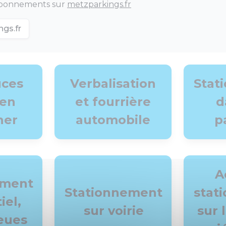
t abonnements sur
metzparkings.fr
gs.fr
uces
Verbalisation
Stat
ien
et fourrière
d
ner
automobile
p
A
ement
Stationnement
stat
iel,
sur voirie
sur 
eues