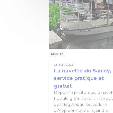
Mobilité
23 JUIN 2026
La navette du Saulcy,
service pratique et
gratuit
Depuis le printemps, la navet
fluviale gratuite reliant le qua
des Régates au belvédère
d’Alep permet de rejoindre