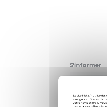
S'informer
A noter
La permanen
Le site Metz.fr utilise d
est annulée
navigation. Si vous cliqu
votre navigation. Si vous
vous pouvez être inform