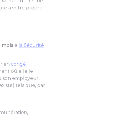
 d'Accueil du Jeune
ore à votre propre
s mois
à
la Sécurité
ir en
congé
ent où elle le
nu son employeur,
xiste) tels que, par
émunération,