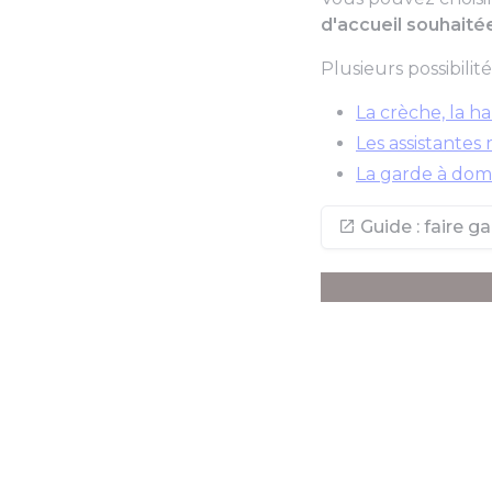
d'accueil souhaité
Plusieurs possibilités
La crèche, la h
Les assistantes
La garde à domi
Guide : faire 