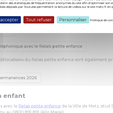
nir des statistiques de fréquentation anonymes du site afin d'optimiser son 
 futurs parents qui le souhaitent, le
Relais petite enfan
okies déposés par Youtube permettent la lecture de vidéos sur le site metz.fr e
éunions d’information
afin de présenter les différents m
lectifs, familiaux, garde à domicile, …).
 accepter
Tout refuser
Personnaliser
Politique de con
 ligne
éphonique avec le Relais petite enfance
délocalisées du Relais petite enfance sont également p
 permanences 2026
n enfant
s avec le
Relais petite enfance
de la Ville de Metz, situé
y, au 0800 891 891 (Allo Mairie).