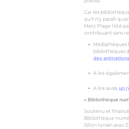
poètes.
Car les bibliothèqu
qu’il n’y paraît qua
Metz Plage l’été pa
contribuant sans relâ
Médiathèques P
bibliothèques d
des animations
A lire égalemen
A lire aussi,
un r
« Bibliothèque nu
Soutenu et financé p
Bibliothèque numér
Sillon lorrain avec 