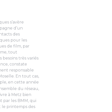
ques s’avère
compagne d’un
ntacts des
diques pour les
es de film, par
mme, tout
 besoins très variés
nce, constate
ment responsable
oselle. En tout cas,
mple, en cette année
ensemble du réseau,
ivre à Metz bien
t par les BMM, qui
t le printemps des