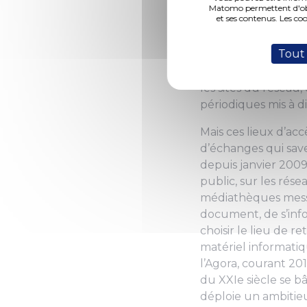
médiathèques et de
Matomo permettent d'obte
et ses contenus. Les co
contemporaine trou
2014 sans considérat
Tout
bien à la consultat
semaine, viennent 
les sites du réseau
périodiques mis à di
Mais ces lieux d’acc
d’échanges qui save
depuis janvier 2009 
public, sur les rés
médiathèques messin
document, de s’infor
choisir le lieu de 
matériel informatiq
l’Agora, courant 20
du XXIe siècle se bâ
déploie un ambitie