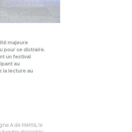
(Photo 2 de 8) A la médiathèqu
vité majeure
 pour se distraire.
t un festival
cipant au
 la lecture au
gne A de Mettis, le