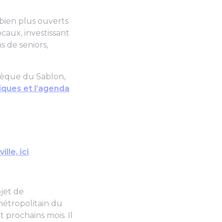
bien plus ouverts
ocaux, investissant
s de seniors,
hèque du Sablon,
tiques et l’agenda
lle, ici
.
ojet de
étropolitain du
t prochains mois. Il