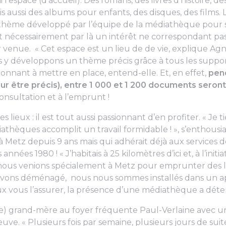
’espace (d’accueil). Des romans, des livres d’histoire, d
is aussi des albums pour enfants, des disques, des films.
e thème développé par l’équipe de la médiathèque pour 
nt nécessairement par là un intérêt ne correspondant pa
ur venue. «
Cet espace est un lieu de de vie
, explique Agn
 y développons un thème précis grâce à tous les supports
ionnant à mettre en place, entend-elle. Et, en effet,
pen
our être précis), entre 1 000 et 1 200 documents sero
consultation et à l’emprunt !
s lieux : il est tout aussi passionnant d’en profiter. «
Je ti
athèques accomplit un travail formidable !
», s’enthousi
à Metz depuis 9 ans mais qui adhérait déjà aux services 
s années 1980 ! «
J’habitais à 25 kilomètres d’ici et, à l’init
us venions spécialement à Metz pour emprunter des l
avons déménagé, nous nous sommes installés dans un 
eux vous l’assurer, la présence d’une médiathèque a dét
ne) grand-mère au foyer fréquente Paul-Verlaine avec un
reuve. «
Plusieurs fois par semaine, plusieurs jours de sui