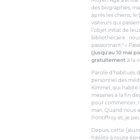
Moyen Age a envahi l
des biographies, ma
après les chiens, l
visiteurs qui passe
l’objet initial de le
bibliothécaire :
nous
passionnant !
» Pass
(jusqu’au 10 mai p
gratuitement
à la 
Parole d’habitués de
personnel des médi
Kimmel, qui habite 
messines à la fin de
pour commencer, no
mari. Quand nous 
Pontiffroy et, je p
Depuis, cette (jeu
fidélité à toute ép