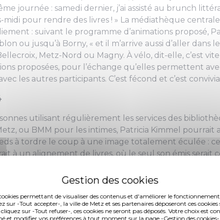
me journée : samedi dernier, j’ai assisté au brunch littérai
-midi pour rendre des livres !
» La médiathèque centrale 
liement : suivant le programme d’animations proposé, Pa
blon ou jusqu’à Borny, «
et il m’arrive aussi d’aller dans 
ellecroix, Metz-Nord ou Magny. À vélo,
dit-elle,
c’est vite
ions proposées, pour l’échange qu’elles permettent avec
avec les autres participants. C’est fécond et c’est convivia
4
nnes utilisant régulièrement les services des biblioth
z, ou BMM pour les intimes, Patricia Kimmel pourrait a
pieds à tordre le coup à une image totalement éculée : cel
ait à un alignement de livres, où le seul son émis serait 
tenberg revendiquerait encore la seule et unique inve
tes, le papier y trône en roi puissant : au Pontiffroy, le
recèlent des manuscrits médiévaux, mais aussi ceux de P
es cookies permettant de visualiser des contenus et d'améliorer le fonctionnement
ts de Bernard-Marie Koltès ; à la surface, les romans de l
ez sur -Tout accepter-, la ville de Metz et ses partenaires déposeront ces cookies 
 cliquez sur -Tout refuser-, ces cookies ne seront pas déposés. Votre choix est co
 janvier 2017) ne vont plus tarder à apparaître sur les rayo
é et modifier vos préférences à tout moment sur la page -Gestion des cookies-.