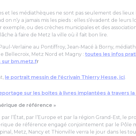
es et les médiathèques ne sont pas seulement des lieux 
nd on n’y a jamais mis les pieds : elles s’évadent de leurs l
r exemple, ou des crèches municipales et des association
che à faire de Metz la ville où il fait bon lire.
aul-Verlaine au Pontiffroy, Jean-Macé à Borny, médiat
e Bellecroix, Metz Nord et Magny :
toutes les infos pra
 sur bm.metz.f
r
t,
le portrait messin de l'écrivain Thierry Hesse, ici
.
eportage sur les boîtes à livres implantées à travers la vi
mérique de référence »
ar l’État, par l’Europe et par la région Grand-Est, le pr
ique de référence engagé conjointement par le Pôle m
Épinal, Metz, Nancy et Thionville verra le jour dans les tou