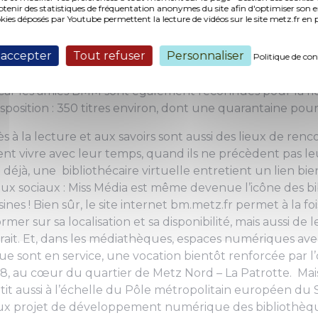
s trois bibliothèques du réseau, où les amateurs de ba
nir des statistiques de fréquentation anonymes du site afin d'optimiser son 
okies déposés par Youtube permettent la lecture de vidéos sur le site metz.fr e
veront également leur bonheur. Et sans bourse délier 
ion d’âge, de ressources ou de lieu d’habitation, la gratu
 accepter
Tout refuser
Personnaliser
ion qu’à l’emprunt. «
Nous avons nos habitués qui, chaq
Politique de con
lire leur quotidien ou leur mensuel
», constatent tous l
, car les amies BMM sont également reconnues pour la ri
sposition : 350 titres environ, dont une quarantaine pour
ès à la lecture et aux savoirs sont aussi des lieux de renc
nt vivre avec leur temps, quand ils ne précèdent pas leu
déjà, une bibliothécaire virtuelle entretient un lien bie
eaux sociaux : Miss Média est même devenue l’icône des b
es ! Bien sûr, le site internet bm.metz.fr permet à la f
mer sur sa localisation et sa disponibilité, mais aussi de 
retrait. Et, dans les médiathèques, espaces numériques av
ue sont en service, une vocation bientôt renforcée par 
18, au cœur du quartier de Metz Nord – La Patrotte. Mai
tit aussi à l’échelle du Pôle métropolitain européen du Si
ux projet de développement numérique des bibliothèque