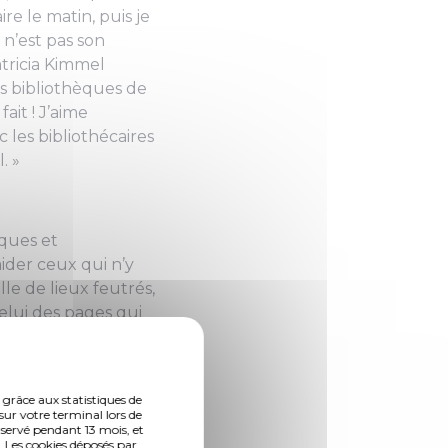
re le matin, puis je
n’est pas son
tricia Kimmel
les bibliothèques de
 fait ! J’aime
 les bibliothécaires
l.
»
èques et
ider ceux qui n’y
le de lieux feutrés,
celui des pages qui
ntion moderne
s fonds patrimoniaux
aul Verlaine, ou
 grâce aux statistiques de
a dernière rentrée
sur votre terminal lors de
nservé pendant 13 mois, et
ns des trois
 Les cookies déposés par