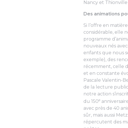
Nancy et Thionville (
Des animations po
Si l’offre en matiè
considérable, elle n
programme d’animat
nouveaux nés avec le
enfants que nous so
exemple), des renco
récemment, celle de
et en constante év
Pascale Valentin-
de la lecture publi
notre action s’insc
e
du 150
anniversair
avec près de 40 ani
sûr, mais aussi Me
répercutent des man