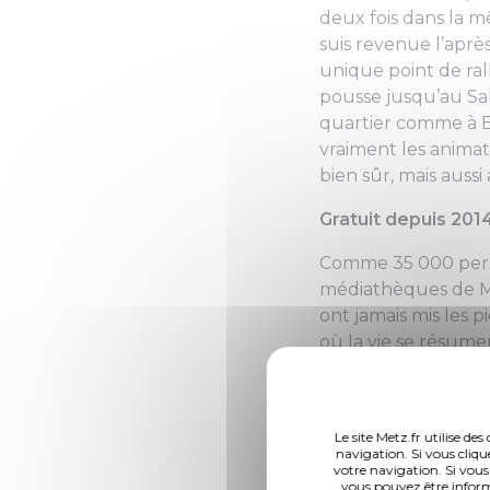
deux fois dans la mê
suis revenue l’après
unique point de ral
pousse jusqu’au Sa
quartier comme à B
vraiment les animat
bien sûr, mais aussi 
Gratuit depuis 201
Comme 35 000 perso
médiathèques de Met
ont jamais mis les 
où la vie se résumer
se tournent, où Gu
digne de ce nom. Cer
de la médiathèque 
Le site Metz.fr utilise d
encore les tapuscri
navigation. Si vous cliqu
votre navigation. Si vous
littéraire (celle de
vous pouvez être inform