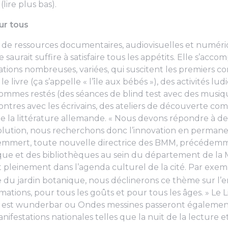
lire plus bas).
ur tous
re de ressources documentaires, audiovisuelles et numéri
e saurait suffire à satisfaire tous les appétits. Elle s’ac
ions nombreuses, variées, qui suscitent les premiers co
 livre (ça s’appelle « l’île aux bébés »), des activités lu
mmes restés (des séances de blind test avec des musiqu
ntres avec les écrivains, des ateliers de découverte co
 la littérature allemande. « Nous devons répondre à des
olution, nous recherchons donc l’innovation en permane
Bemmert, toute nouvelle directrice des BMM, précédem
que et des bibliothèques au sein du département de la M
rit pleinement dans l’agenda culturel de la cité. Par exe
e du jardin botanique, nous déclinerons ce thème sur l’
mations, pour tous les goûts et pour tous les âges. » Le L
tz est wunderbar ou Ondes messines passeront égalemen
ifestations nationales telles que la nuit de la lecture e