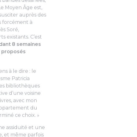
es bandes dessinées,
 Le Moyen Âge est,
susciter auprès des
s forcément à
ès Soré,
 existants. C’est
dant 8 semaines
nt proposés
ens à le dire : le
asme Patricia
des bibliothèques
iative d’une voisine
ivres, avec mon
appartement du
erminé ce choix.
»
e assiduité et une
te, et même parfois