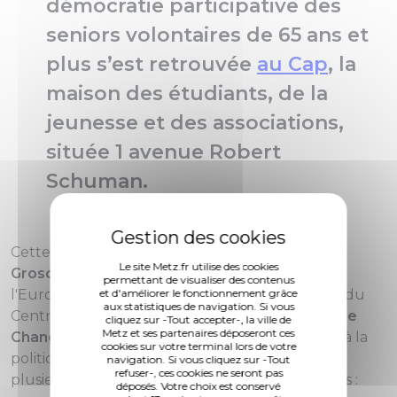
démocratie participative des
seniors volontaires de 65 ans et
plus s’est retrouvée
au Cap
, la
maison des étudiants, de la
jeunesse et des associations,
située 1 avenue Robert
Schuman.
Cette séance, qui était présidée par
François
Le site Metz.fr utilise des cookies
Grosdidier
, Maire de Metz et Président de
permettant de visualiser des contenus
et d'améliorer le fonctionnement grâce
l'Eurométropole,
Isabelle Lux
, Vice-Présidente du
aux statistiques de navigation. Si vous
Centre Communal d’Action Sociale, et
Stéphanie
cliquez sur -Tout accepter-, la ville de
Metz et ses partenaires déposeront ces
Changarnier
, conseillère municipale déléguée à la
cookies sur votre terminal lors de votre
politique seniors, a été l'occasion de présenter
navigation. Si vous cliquez sur -Tout
refuser-, ces cookies ne seront pas
plusieurs points à l'ordre du jour, parmi lesquels :
déposés. Votre choix est conservé