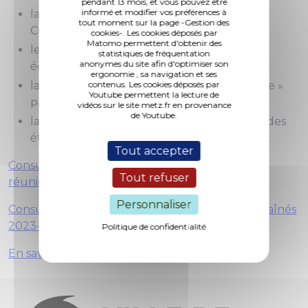
pendant 13 mois, et vous pouvez être
informé et modifier vos préférences à
la présentation des nouveaux membres du
tout moment sur la page -Gestion des
Conseil des seniors ;
cookies-. Les cookies déposés par
Matomo permettent d'obtenir des
le retour sur l’activité 2024 : informations et
statistiques de fréquentation
anonymes du site afin d'optimiser son
échanges ;
ergonomie , sa navigation et ses
contenus. Les cookies déposés par
la présentation de la maquette « Serpentine »
Youtube permettent la lecture de
par un agent du service Urbanisme ;
vidéos sur le site metz.fr en provenance
de Youtube.
la présentation du Cap, la nouvelle maison des
étudiants, de la jeunesse et des associations.
Tout accepter
Consulter le document de présentation de la
Tout refuser
réunion du 12 juillet 2024
Personnaliser
Consulter le plan d'actions Metz, Ville amie des aînés
2023-2025
Politique de confidentialité
En savoir plus sur le Conseil des seniors.