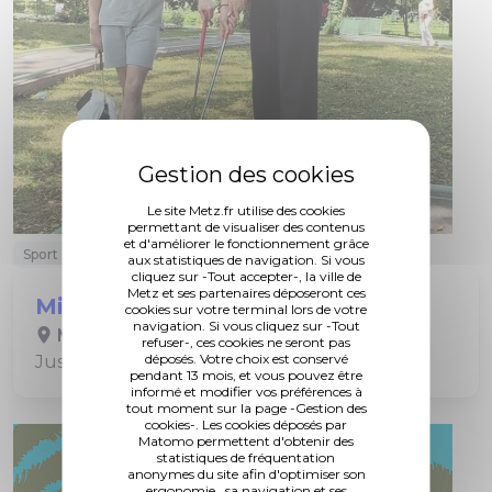
Le site Metz.fr utilise des cookies
permettant de visualiser des contenus
et d'améliorer le fonctionnement grâce
Sport
Golf
aux statistiques de navigation. Si vous
cliquez sur -Tout accepter-, la ville de
Metz et ses partenaires déposeront ces
Mini-golf
cookies sur votre terminal lors de votre
navigation. Si vous cliquez sur -Tout
Mini-golf de l'île du Saulcy
refuser-, ces cookies ne seront pas
déposés. Votre choix est conservé
Jusqu'au 30 septembre
pendant 13 mois, et vous pouvez être
informé et modifier vos préférences à
tout moment sur la page -Gestion des
cookies-. Les cookies déposés par
Matomo permettent d'obtenir des
statistiques de fréquentation
anonymes du site afin d'optimiser son
ergonomie , sa navigation et ses