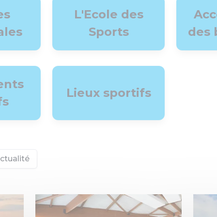
es
L'Ecole des
Acc
ales
Sports
des 
ents
Lieux sportifs
fs
ctualité