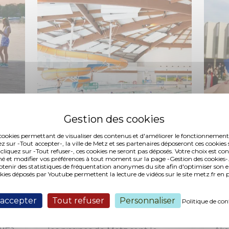
es cookies permettant de visualiser des contenus et d'améliorer le fonctionnement
Loisirs
Piscines
Santé
Projet
ez sur -Tout accepter-, la ville de Metz et ses partenaires déposeront ces cookies 
 cliquez sur -Tout refuser-, ces cookies ne seront pas déposés. Votre choix est co
é et modifier vos préférences à tout moment sur la page -Gestion des cookies-.
23 JUIN 2026
23 J
nir des statistiques de fréquentation anonymes du site afin d'optimiser son 
Les piscines
In
okies déposés par Youtube permettent la lecture de vidéos sur le site metz.fr e
tés
municipales : l'option
Gy
 accepter
Tout refuser
Personnaliser
Politique de con
œur
fraîcheur
en
Metz
Quand le thermomètre grimpe,
Le 
 des