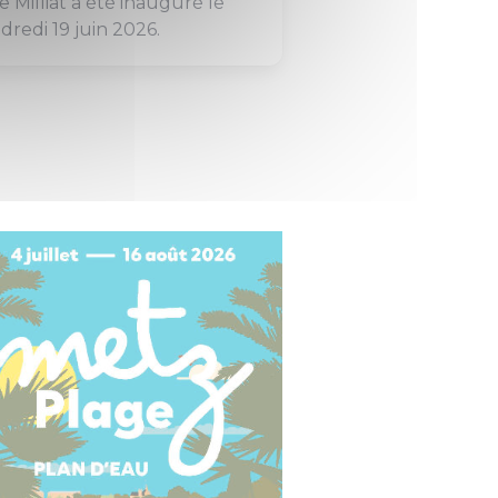
ce Milliat a été inauguré le
dredi 19 juin 2026.