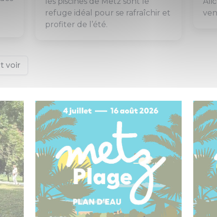
les piscines de Metz sont le
Ali
refuge idéal pour se rafraîchir et
ven
profiter de l’été.
t voir