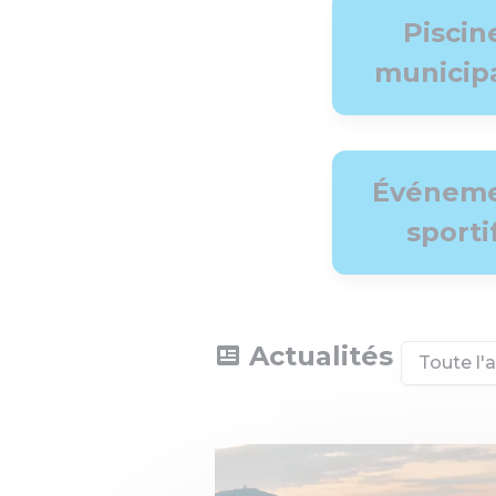
Piscin
municip
Événem
sporti
Actualités
Toute l'a