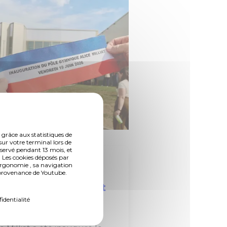
 grâce aux statistiques de
s / actions
Sport
sur votre terminal lors de
nservé pendant 13 mois, et
 Les cookies déposés par
UIN 2026
ergonomie , sa navigation
auguration du Pôle
n provenance de Youtube.
mnique Alice Milliat
fidentialité
 images
nouveau pôle gymnique