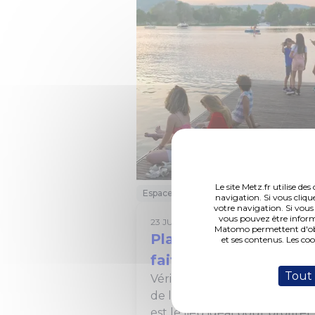
Le site Metz.fr utilise d
Espaces verts
Loisirs
Sport
navigation. Si vous cliqu
votre navigation. Si vous
vous pouvez être inform
23 JUILLET 2026
Matomo permettent d'obte
Plan d'eau de Metz :
et ses contenus. Les co
faites le plein d'activi
Tout
Véritable poumon vert au c
de la ville, le Plan d'eau de 
est le lieu idéal pour profiter