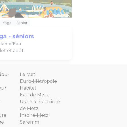
Yoga
Senior
ga - séniors
lan d'Eau
llet et août
dou-
Le Met’
Euro-Métropole
our
Habitat
Eau de Metz
e
Usine d'électricité
de Metz
ure
Inspire-Metz
ne
Saremm