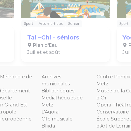
Sport
Arts martiaux
Senior
Sport
Tai –Chi - séniors
Yo
Plan d'Eau
P
Juillet et août
Jui
Métropole de
Archives
Centre Pompi
municipales
Metz
département
Bibliothèques-
Musée de la C
selle
Médiathèques de
d'Or
n Grand Est
Metz
Opéra-Théâtr
tropole
L'Agora
Conservatoire
n européenne
Cité musicale
École Supérie
Bliiida
d'Art de Lorrai