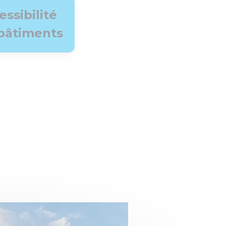
essibilité
bâtiments