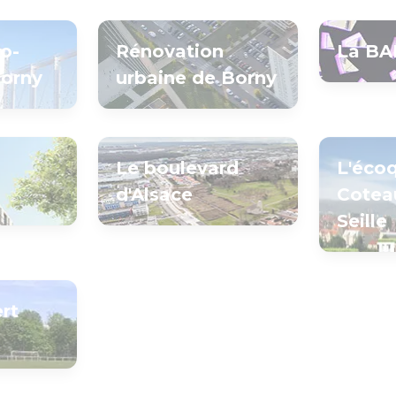
io-
Rénovation
La B
Borny
urbaine de Borny
Le boulevard
L'écoq
d'Alsace
Cotea
Seille
rt