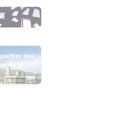
AM
uartier des
ux de la