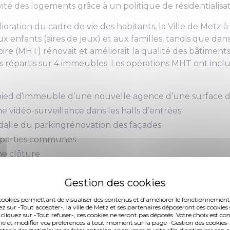
vité des logements grâce à un politique de résidentialisa
ioration du cadre de vie des habitants, la Ville de Metz 
ux enfants (aires de jeux) et aux familles, tandis que da
oire (MHT) rénovait et améliorait la qualité des bâtimen
 répartis sur 4 immeubles. Les opérations MHT ont inclus
n pied d’immeuble d’une nouvelle agence d’une surface 
ne vidéo-surveillance dans les halls d’entrées
 dalle du parkingrénovation des façades
 parties communes
une clôture
sidentiel est désormais construit. La mise en place d’une
ments paysagers ont permis la sécurisation de l’ensembl
ontaire (PAV) améliorent les conditions d’hygiène et renf
es cookies permettant de visualiser des contenus et d'améliorer le fonctionnement
ez sur -Tout accepter-, la ville de Metz et ses partenaires déposeront ces cookies 
re d’incendie. Cet espace résidentiel bénéficie de la pr
 cliquez sur -Tout refuser-, ces cookies ne seront pas déposés. Votre choix est co
é et modifier vos préférences à tout moment sur la page -Gestion des cookies-.
IS “Guyenne”.