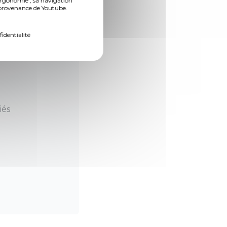
ergonomie , sa navigation
n provenance de Youtube.
fidentialité
iés