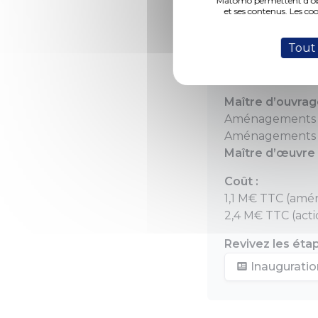
Matomo permettent d'obte
et ses contenus. Les co
Tout
Début des trava
Date de fin de c
Maître d’ouvrag
Aménagements ex
Aménagements in
Maître d’œuvre 
Coût :
1,1 M€ TTC (amé
2,4 M€ TTC (acti
Revivez les étap
Inauguratio