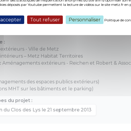
nir des statistiques de fréquentation anonymes du site afin d'optimiser son 
okies déposés par Youtube permettent la lecture de vidéos sur le site metz.fr e
 accepter
Tout refuser
Personnaliser
Politique de con
ux :
novembre 2012
hantier :
septembre 2013
e :
térieurs - Ville de Metz
térieurs – Metz Habitat Territoires
:
Aménagements extérieurs - Reichen et Robert & Assoc
nagements des espaces publics extérieurs)
ons MHT sur les bâtiments et le parking)
es du projet :
n du Clos des Lys le 21 septembre 2013