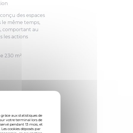
tion
à conçu des espaces
ns le même temps,
ts, comportant au
 les actions
de 230 m²
 clôture et la
e immobilier. Des
orcent la
 grâce aux statistiques de
sur votre terminal lors de
oximité immédiate
nservé pendant 13 mois, et
 Les cookies déposés par