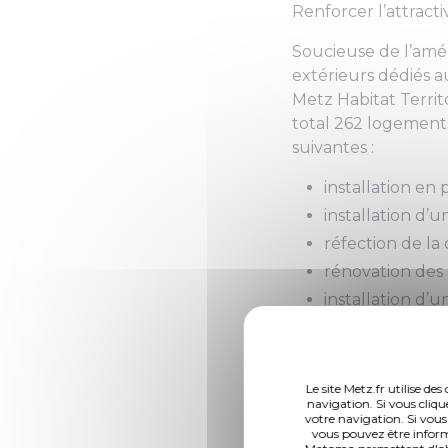
Renforcer l’attracti
Soucieuse de l’amél
extérieurs dédiés a
Metz Habitat Territ
total 262 logements
suivantes :
installation e
installation d’u
réfection de la
rénovation des
installation d’
Un nouvel espace ré
création d’aménage
Points d’Apport Vol
Le site Metz.fr utilise d
navigation. Si vous cliqu
prévention en matiè
votre navigation. Si vous
vous pouvez être inform
de la station METT