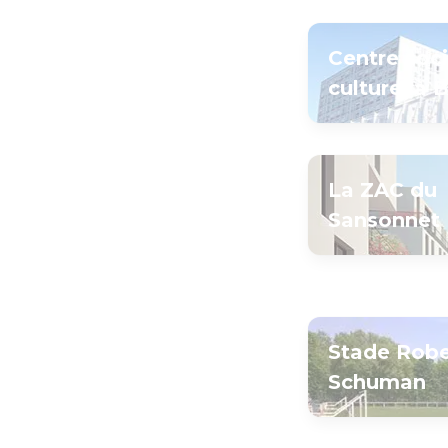
Centre soc
culturel à 
La ZAC du
Sansonnet
Stade Robe
Schuman