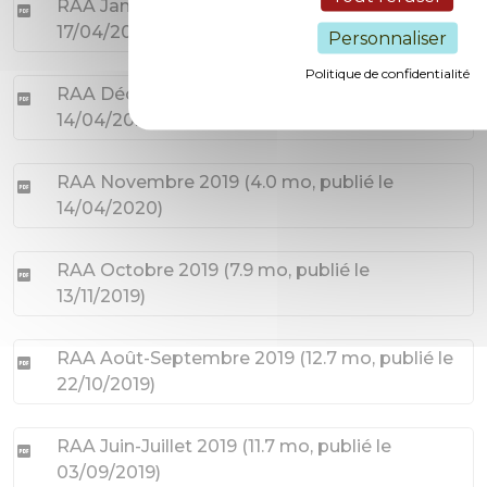
RAA Janvier 2020
(
3.9 mo
, publié le
17/04/2020
)
Personnaliser
Politique de confidentialité
RAA Décembre 2019
(
3.6 mo
, publié le
14/04/2020
)
RAA Novembre 2019
(
4.0 mo
, publié le
14/04/2020
)
RAA Octobre 2019
(
7.9 mo
, publié le
13/11/2019
)
RAA Août-Septembre 2019
(
12.7 mo
, publié le
22/10/2019
)
RAA Juin-Juillet 2019
(
11.7 mo
, publié le
03/09/2019
)