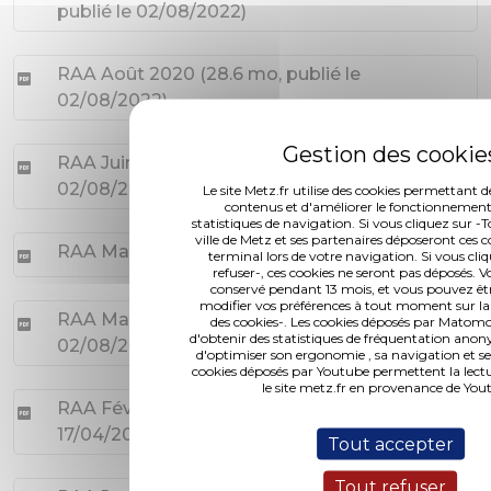
publié le 02/08/2022
)
RAA Août 2020
(
28.6 mo
, publié le
02/08/2022
)
RAA Juin/Juillet 2020
(
54.7 mo
, publié le
02/08/2022
)
Le site Metz.fr utilise des cookies permettant de
contenus et d'améliorer le fonctionnemen
statistiques de navigation. Si vous cliquez sur -T
ville de Metz et ses partenaires déposeront ces c
RAA Mai 2020
(
8.7 mo
, publié le 02/08/2022
)
terminal lors de votre navigation. Si vous cli
refuser-, ces cookies ne seront pas déposés. V
conservé pendant 13 mois, et vous pouvez êt
modifier vos préférences à tout moment sur l
RAA Mars/Avril 2020
(
2.0 mo
, publié le
des cookies-. Les cookies déposés par Mato
d'obtenir des statistiques de fréquentation anon
02/08/2022
)
d'optimiser son ergonomie , sa navigation et se
cookies déposés par Youtube permettent la lectu
le site metz.fr en provenance de You
RAA Février 2020
(
7.8 mo
, publié le
17/04/2020
)
Tout accepter
Tout refuser